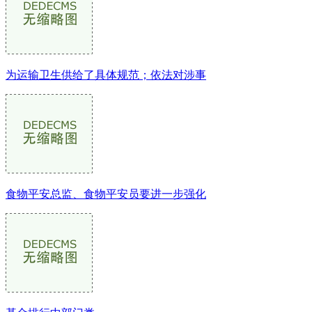
为运输卫生供给了具体规范；依法对涉事
食物平安总监、食物平安员要进一步强化