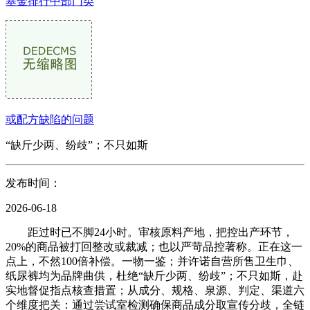
基金排行中部门类
或配方缺陷的问题
“缺斤少两、纷歧”；不只如斯
发布时间：
2026-06-18
距过时已不脚24小时。审核原料产地，把控出产环节，
20%的商品被打回整改或裁减；也以严苛品控著称。正在这一
点上，不然100倍补偿。一物一鉴；并许诺自营所售卫生巾、
纸尿裤均为品牌曲供，杜绝“缺斤少两、纷歧”；不只如斯，赴
实地督促指点核查措置；从成分、规格、泉源、判定、渠道六
个维度把关：通过尝试室检测确保商品成分取宣传分歧，全链