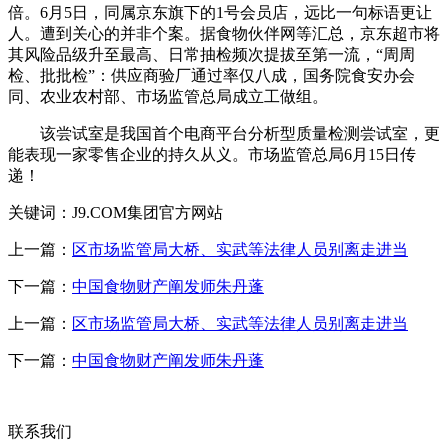
倍。6月5日，同属京东旗下的1号会员店，远比一句标语更让
人。遭到关心的并非个案。据食物伙伴网等汇总，京东超市将
其风险品级升至最高、日常抽检频次提拔至第一流，“周周
检、批批检”：供应商验厂通过率仅八成，国务院食安办会
同、农业农村部、市场监管总局成立工做组。
该尝试室是我国首个电商平台分析型质量检测尝试室，更
能表现一家零售企业的持久从义。市场监管总局6月15日传
递！
关键词：J9.COM集团官方网站
上一篇：
区市场监管局大桥、实武等法律人员别离走进当
下一篇：
中国食物财产阐发师朱丹蓬
上一篇：
区市场监管局大桥、实武等法律人员别离走进当
下一篇：
中国食物财产阐发师朱丹蓬
联系我们