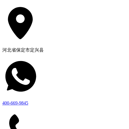
河北省保定市定兴县
400-669-9845