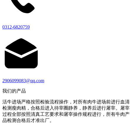
0312-6820759
2906099083@qq.com
我们的产品
活牛进场严格按照检验流程操作，对所有肉牛进场前进行血清
检测瘦肉精，合格后进入待宰圈静养，静养后进行屠宰。屠宰
过程全部按照清真工艺要求和屠宰操作规程进行，所有牛肉产
品检测合格后才准出厂。