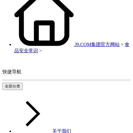
J9.COM集团官方网站
>
食
品安全常识
>
快捷导航
全部分类
关于我们