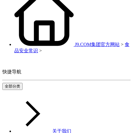
J9.COM集团官方网站
>
食
品安全常识
>
快捷导航
全部分类
关于我们