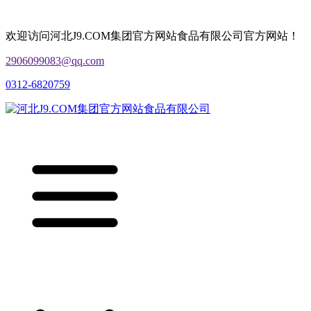
欢迎访问河北J9.COM集团官方网站食品有限公司官方网站！
2906099083@qq.com
0312-6820759