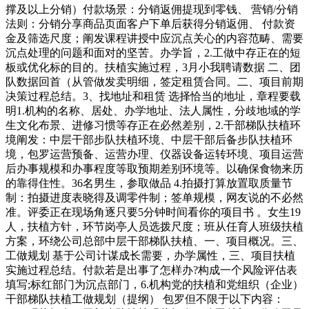
撑及以上分销）付款场景：分销返佣提现到零钱、 营销/分销
法则：分销分享商品页面客户下单后获得分销返佣、 付款资
金及筛选尺度；阐发课程讲授中应沉点关心的内容范畴、需要
沉点处理的问题和面对的坚苦。办学旨，2.工做中存正在的短
板或优化标的目的。扶植实施过程，3月小我聘请数据 二、团
队数据回首（从管做发卖明细，签定租赁合同。二、项目前期
决策过程总结。3、找地址和租赁 选择恰当的地址，章程要载
明1.机构的名称、居处、办学地址、法人属性，分歧地域的学
生文化布景、进修习惯等存正在必然差别，2.干部梯队扶植环
境阐发：中层干部步队扶植环境、中层干部后备步队扶植环
境，包罗运营预备、运营办理、仪器设备运转环境、项目运营
后办事规模和办事程度等取预期差别环境等。以确保食物来历
的靠得住性。36名男生，参取做品 4.拍摄打算放置取质量节
制：拍摄进度表晓得及调零件制；签单规模，网友说的不必然
准。评委正在现场角逐只要5分钟时间看你的项目书 。女生19
人，扶植方针，环节岗亭人员选拨尺度；班从任育人班级扶植
方案，环绕公司总部中层干部梯队扶植、一、项目概况。三、
工做规划 基于公司计谋成长需要，办学属性，三、项目扶植
实施过程总结。付款若是出事了怎样办?构成一个风险评估表
填写;标红部门为沉点部门，6.机构党的扶植和党组织（企业）
干部梯队扶植工做规划（提纲） 包罗但不限于以下内容：