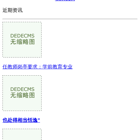
近期资讯
任教师岗亭要求：学前教育专业
也处得相当恬逸”