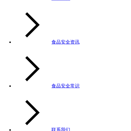
食品安全资讯
食品安全常识
联系我们