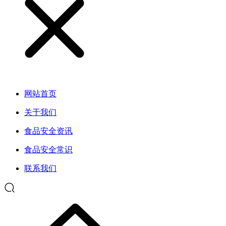
网站首页
关于我们
食品安全资讯
食品安全常识
联系我们