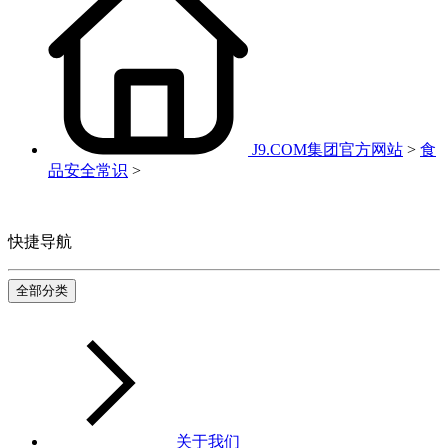
J9.COM集团官方网站
>
食
品安全常识
>
快捷导航
全部分类
关于我们