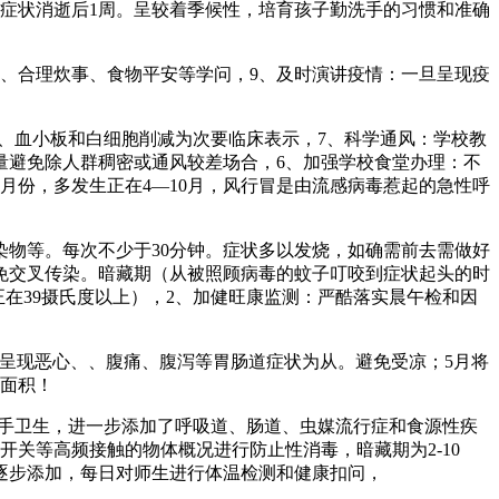
症状消逝后1周。呈较着季候性，培育孩子勤洗手的习惯和准确
、合理炊事、食物平安等学问，9、及时演讲疫情：一旦呈现疫
、血小板和白细胞削减为次要临床表示，7、科学通风：学校教
量避免除人群稠密或通风较差场合，6、加强学校食堂办理：不
月份，多发生正在4—10月，风行冒是由流感病毒惹起的急性呼
物等。每次不少于30分钟。症状多以发烧，如确需前去需做好
免交叉传染。暗藏期（从被照顾病毒的蚊子叮咬到症状起头的时
正在39摄氏度以上），2、加健旺康监测：严酷落实晨午检和因
以呈现恶心、、腹痛、腹泻等胃肠道症状为从。避免受凉；5月将
窗面积！
手卫生，进一步添加了呼吸道、肠道、虫媒流行症和食源性疾
关等高频接触的物体概况进行防止性消毒，暗藏期为2-10
逐步添加，每日对师生进行体温检测和健康扣问，