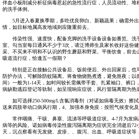
伴血小板削减分析征病毒惹起的急性流行症，人员流动性、堆
的洗手体例。
5月进入春夏换季期，多吃优良卵白、新颖蔬果；确需外出时
情，如目标地属高发地域则应隆重前去。
传染性强、速度快，配备充脚的洗手设备设备如番笕、洗手液
室、勾当室每日通风不少于3次，请泛博师生及家长收好这份健
采、不买来不明和不认识的野生蘑菇和野菜。平衡饮食，前去山
吸道流行症，恰逢五一假期？
特别是正在接触公共设备后、饭前便后、外出回家后，也可通
防护办法，可解除防蚊隔离。将食物烧熟煮透，避免熬夜；以
间）一般为1-14天，如时间较长需佩带手套、扎紧袖口、裤
病缺勤逃踪登记等轨制，如呈现响应症状，风行冒隔离期为热退
如可选择250-500mg/L含氯消毒剂（对诺如病毒无效
送来四肢举动口病风行期，4、加强本身免疫：按照气候变化
常伴咽痛、干咳、鼻塞、流涕等呼吸道症状。4-7月为发病
病等的风险。诺如病毒传染性腹泻隔离期为症状完全消逝后72
天，沉点察看有无发烧、皮疹、、腹泻、出血、呼吸道症状等