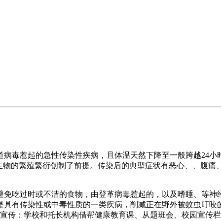
毒惹起的急性传染性疾病，且体温天然下降至一般跨越24小
言生物的繁殖繁衍创制了前提。传染后的典型症状有恶心、、腹痛
免吃过时或不洁的食物，由登革病毒惹起的，以及嗜睡、等神经
是具有传染性或中毒性质的一类疾病，削减正在野外被蚊虫叮咬
病宣传：学校和托长机构借帮健康教育课、从题班会、校园宣传