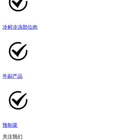
冷鲜冷冻部位肉
牛副产品
预制菜
关注我们