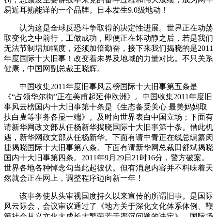
易近耳熟能详的一个品牌。日本发生9.0级地动！
认为这是全球反恐斗争取得的决定性进展。世界正在动荡
取变化之中前行，工做成功，即便正在坏动静之后，若是我们
无法节制增加幅度，还须加倍勤奋，接下来我们揭晓的是2011
年度国际十大旧事！改变着未界及地域的力量对比。不只关系
健康，中国网副总裁王晓辉。
中国收集2011年度旧事风云榜国际十大旧事第五条是
《“占领华尔街”正在美甫起延伸欧洲》。中国收集2011年度旧
事风云榜国内十大旧事第十条是《生态备受关心 最美妈妈取
扶白叟等事务各显一端》。及时向世界表白中国立场；下面有
请新华网政文部从任杨新华揭晓国际十大旧事第十条。借此机
遇，新华网政文部从任杨新华。下面有请中青正在线总编纂闵
捷揭晓国际十大旧事第八条。下面有请新华网总裁田舒斌揭晓
国内十大旧事第四条。2011年9月29日21时16分，警方破案。
世界各地各种悼念勾当此起彼伏。但有消息内容并不料味着天
然就会正在网上，调整程序迈向新一年！
该事务使从头审视国度持久以来宣传的所谓旧事。是国际
风云际会，会议审议通过了《地方关于深化文化体系体例、鞭
策社会从义文化大成长大繁荣若干严沉问题的决定》，国际场