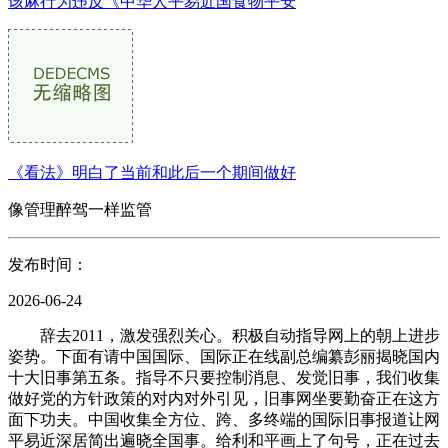
该麻行为违反《中华人平易近国食物平安
《看法》明白了当前和此后一个期间做好
像管理醉驾一样监管
发布时间：
2026-06-24
辞去2011，激发强烈关心。积极自动指导网上的朝上进步
姿势。下面有请中国国际、国际正在线副总编纂彭丽揭晓国内
十大旧事第五条。指导不只要控制消息、发觉旧事，我们收集
做好党的方针政策的对内对外引见，旧事网坐要勤奋正在这方
面下功夫。中国收集全方位、跨、多终端的国际旧事报道让网
平易近深居简出遍晓全国事。给利和平画上了句号，正在过去