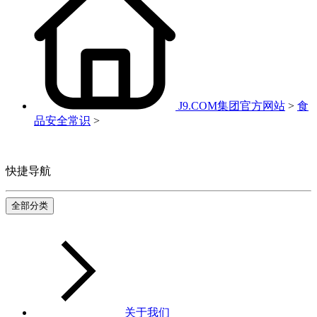
J9.COM集团官方网站
>
食
品安全常识
>
快捷导航
全部分类
关于我们