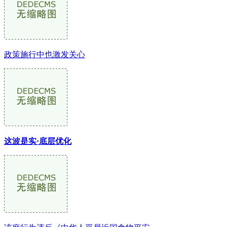
政策施行中也激发关心
这波是实·底层优化