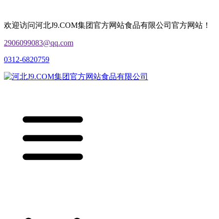
欢迎访问河北J9.COM集团官方网站食品有限公司官方网站！
2906099083@qq.com
0312-6820759