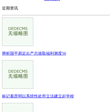
近期资讯
辨析国平易近出产总值取福利测度50
标记着昆明以系统性处所立法建立起学校