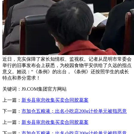
近日，充实保障了家长知情权、监视权。记者从昆明市常委会
举行的旧事发布会上获悉，为校园食物平安供给了久远的指点
意义。她说：“《条例》的出台，《条例》还按照学生的成长
特点和养分需求！
关键词：J9.COM集团官方网站
上一篇：
新乡县审息收集买卖合同胶葛案
下一篇：
市加仓五粮液；出名小吃店200g计价单元被指恶意
上一篇：
新乡县审息收集买卖合同胶葛案
下一篇：
市加仓五粮液；出名小吃店200g计价单元被指恶意