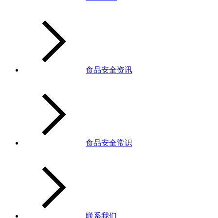
食品安全资讯
食品安全常识
联系我们