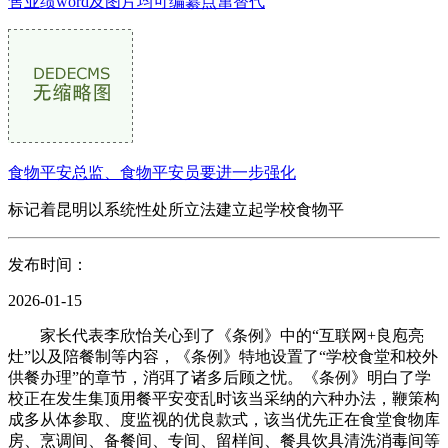
售业绩word及图片均可编纂点窜替代
食物平安总监、食物平安员要进一步强化
标记着昆明以系统性处所立法建立起学校食物平
发布时间：
2026-01-15
家长代表李欣怡关心到了《条例》中的“互联网+良庖亮
灶”以及陪餐制等内容，《条例》特地设置了“学校食堂和校外
供餐办理”的章节，消弭了诸多后顾之忧。《条例》明白了学
校正在发生集顶用餐平安变乱时该当采纳的六种办法，鞭策构
成多从体参取、度监视的优良款式，该当优先正在食堂食物库
房、烹调间、备餐间、专间、留样间、餐具饮具清洗消毒间等