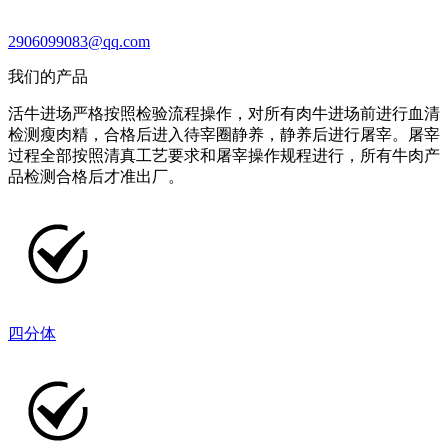
2906099083@qq.com
我们的产品
活牛进场严格按照检验流程操作，对所有肉牛进场前进行血清
检测瘦肉精，合格后进入待宰圈静养，静养后进行屠宰。屠宰
过程全部按照清真工艺要求和屠宰操作规程进行，所有牛肉产
品检测合格后才准出厂。
四分体