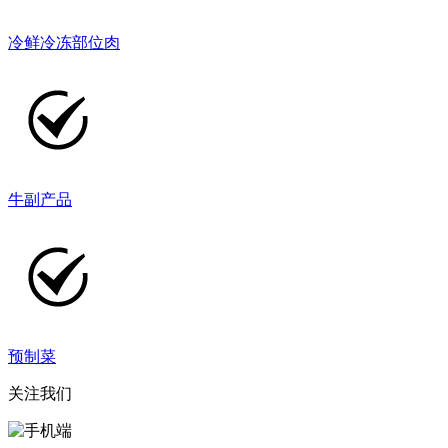
冷鲜冷冻部位肉
牛副产品
预制菜
关注我们