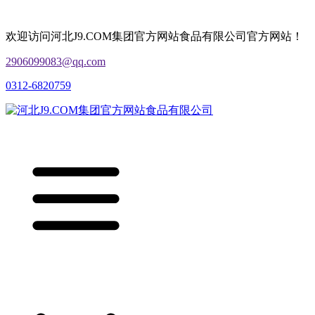
欢迎访问河北J9.COM集团官方网站食品有限公司官方网站！
2906099083@qq.com
0312-6820759