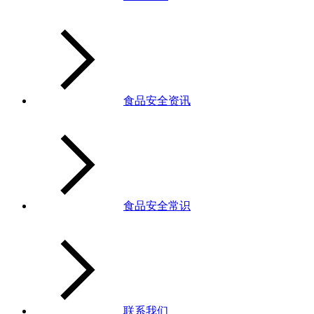
食品安全资讯
食品安全常识
联系我们