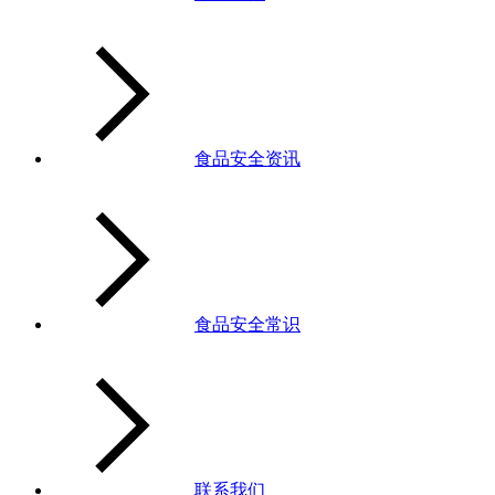
食品安全资讯
食品安全常识
联系我们