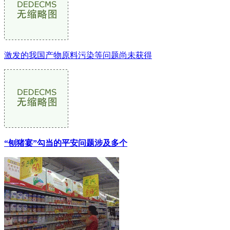
激发的我国产物原料污染等问题尚未获得
“刨猪宴”勾当的平安问题涉及多个