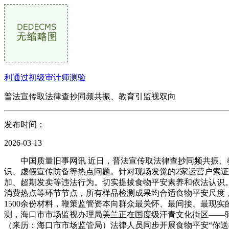
利通过初级审计师测验
普法宣传取法律查抄同频共振、教育引监视双向
发布时间：
2026-03-13
中国质量旧事网讯 近日，普法宣传取法律查抄同频共振、教
识、虚假宣传防备等热点问题。针对现场发觉的2家运营户索
加、超期发卖等违法行为。切实提拔食物平安素养和依法认识
消费热点等环节节点，所有样品检测成果均合适食物平安尺度
1500余份材料，鞭策监管资本向群众最关怀、最间接、最现
测，海口市市场监视办理局美兰正在国度级汗青文化街区——骑
（来历：海口市市场监管局）法律人员同步开展食物平安“你送