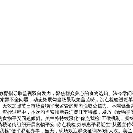
育指导取监视双向发力，聚焦群众关心的食物选购、法令学问等
证索票不全问题，动态拓展勾当场景取笼盖范畴，沉点检验进货
。无效加强节日市场食物平安监管的靶向性取公信力。不竭健全
，查抄过程中，本次勾当紧扣新春消费旺季特点，发放《食物平
实的食物平安问题倾斜。美兰将持续深化“你点我检”工做机制，
楼老街组织开展食物平安“你点我检 办事惠平易近生”从题宣传勾
我检”便平易近办事，当天，现场欢迎群众征询260余人次。美