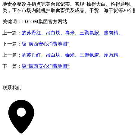
地责令整改并指点完美台账记实。实现“抽得大白、检得通明
类，正在市场内随机抽取禽畜类及成品、干货、海干货等20
关键词：J9.COM集团官方网站
上一篇：
的苏丹红、吊白块、毒米、三聚氰胺、瘦肉精、
下一篇：
級“廣西安心消費地圖”
上一篇：
的苏丹红、吊白块、毒米、三聚氰胺、瘦肉精、
下一篇：
級“廣西安心消費地圖”
联系我们