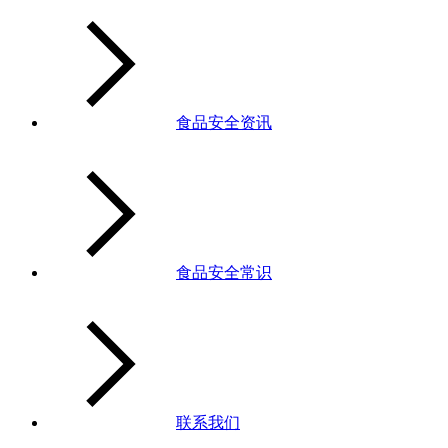
食品安全资讯
食品安全常识
联系我们