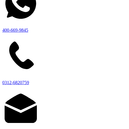
400-669-9845
0312-6820759