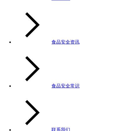
食品安全资讯
食品安全常识
联系我们