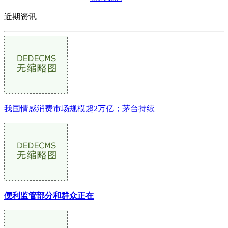
近期资讯
我国情感消费市场规模超2万亿；茅台持续
便利监管部分和群众正在