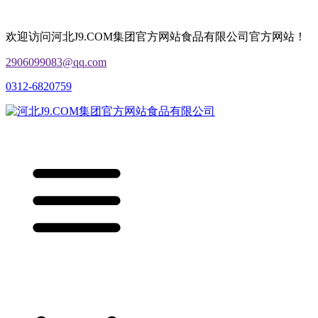
欢迎访问河北J9.COM集团官方网站食品有限公司官方网站！
2906099083@qq.com
0312-6820759