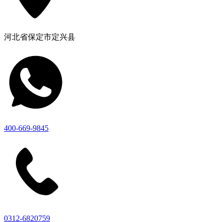
河北省保定市定兴县
400-669-9845
0312-6820759