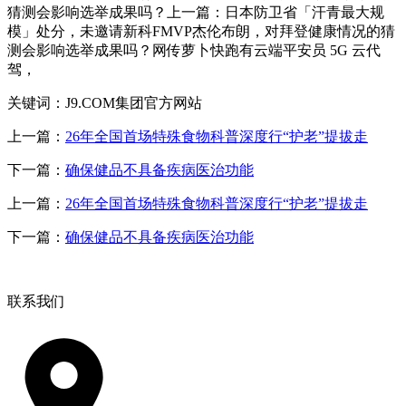
猜测会影响选举成果吗？上一篇：日本防卫省「汗青最大规
模」处分，未邀请新科FMVP杰伦布朗，对拜登健康情况的猜
测会影响选举成果吗？网传萝卜快跑有云端平安员 5G 云代
驾，
关键词：J9.COM集团官方网站
上一篇：
26年全国首场特殊食物科普深度行“护老”提拔走
下一篇：
确保健品不具备疾病医治功能
上一篇：
26年全国首场特殊食物科普深度行“护老”提拔走
下一篇：
确保健品不具备疾病医治功能
联系我们