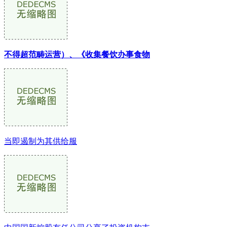
不得超范畴运营）、《收集餐饮办事食物
当即遏制为其供给服