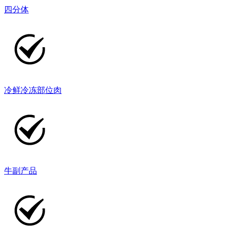
四分体
冷鲜冷冻部位肉
牛副产品