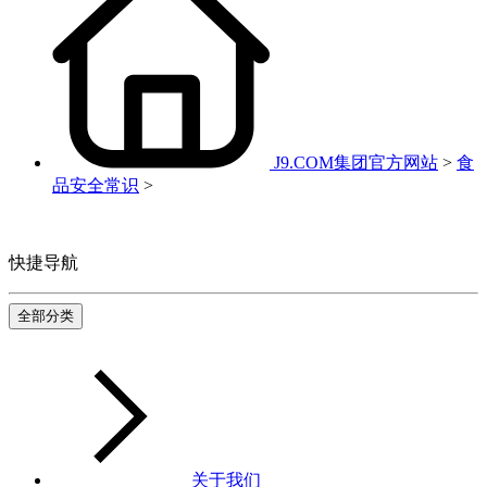
J9.COM集团官方网站
>
食
品安全常识
>
快捷导航
全部分类
关于我们