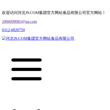
欢迎访问河北J9.COM集团官方网站食品有限公司官方网站！
2906099083@qq.com
0312-6820759