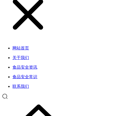
网站首页
关于我们
食品安全资讯
食品安全常识
联系我们