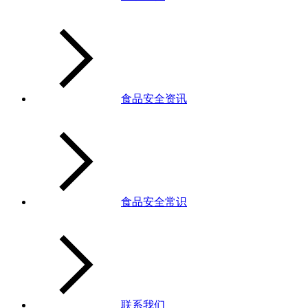
食品安全资讯
食品安全常识
联系我们