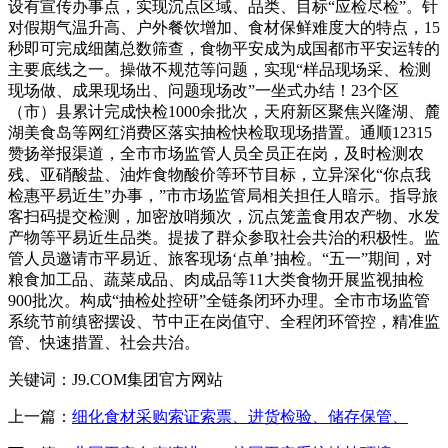
设有宣传办事点，实现沉点区域、品类、目标“应检尽检”。针
对假期气温升高、户外餐饮增加、食材保鲜难度大的特点，15
秒即可完成细菌总数筛查，食物平安成为成国都市平安运转的
主要底线之一。操做不规范等问题，实现“样品现场采、检测
现场做、成果现场出、问题现场改”一坐式办结！23个区
（市）县累计完成快检1000余批次，天府新区聚焦兴隆湖、麓
湖美食岛等网红消费区落实抽检快检取现场措置。通顺12315
赞扬举报渠道，全市市场监管人员全员正在岗，及时检测农
残、亚硝酸盐、油炸食物酸价等环节目标，立异深化“你点我
检惠平易近生”办事，”市市场监管局相关担任人暗示。指导旅
客扫码提交检测，加密放哨频次，沉点笼盖食用农产物、水发
产物等平易近生品类。提拔了群众参取社会共治的积极性。监
管人员邀请市平易近、旅客现场‘点单’抽检。“五一”期间，对
粮食加工品、蔬菜成品、肉成品等11大类食物开展监视抽检
900批次。构成“抽检处控研”全链条闭环办理。全市市场监管
系统节前缜密摆设、节中正在岗值守、全程闭环管控，精准监
管、快速措置、社会共治。
关键词：J9.COM集团官方网站
上一篇：
细化食材采购索证索票、进货检验、储存保管、