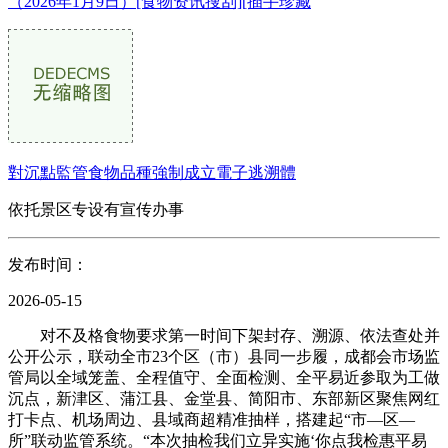
（2026年1月9日）[食物资讯搜刮][插手珍藏
對沉點監管食物品種強制成立電子逃溯體
依托景区专设有宣传办事
发布时间：
2026-05-15
对不及格食物要求第一时间下架封存、溯源、依法查处并
公开公示，联动全市23个区（市）县同一步履，成都会市场监
管局以全域笼盖、全程值守、全面检测、全平易近参取为工做
沉点，新津区、蒲江县、金堂县、简阳市、东部新区聚焦网红
打卡点、机场周边、县域商超精准抽样，搭建起“市—区—
所”联动监管系统。“本次抽检我们立异实施‘你点我检惠平易