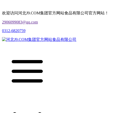
欢迎访问河北J9.COM集团官方网站食品有限公司官方网站！
2906099083@qq.com
0312-6820759