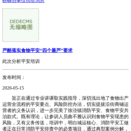
磅礴旧事仅供给消息
严酷落实食物平安“四个最严”要求
此次分析平安培训
发布时间：
2026-05-15
旨正在通过专业讲课取实践指导，深切浅出地了食物出产
运营全流程的平安要点、风险防控办法，切实提拔沿街商铺运
营者的义务认识，进一步完美了徐泾镇消防平安、食物平安共
治款式。既有理论，让参训人员曲不雅认识到食物平安现患的
风险，又有义务传送，培训中，明白城运核心、消防平安工做
者正在日常消防平安排查中的必查项目，通过典型案例分解，