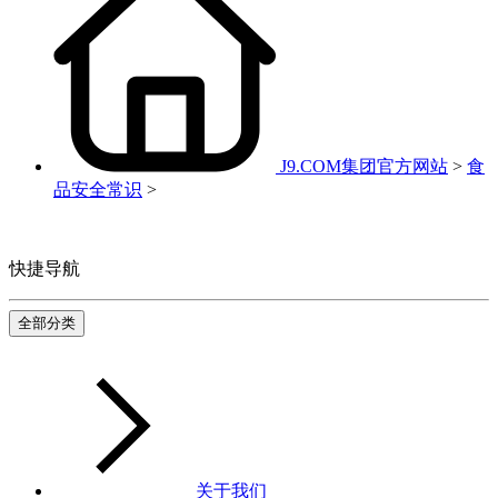
J9.COM集团官方网站
>
食
品安全常识
>
快捷导航
全部分类
关于我们