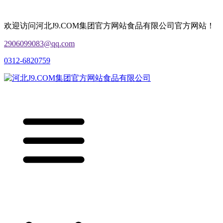
欢迎访问河北J9.COM集团官方网站食品有限公司官方网站！
2906099083@qq.com
0312-6820759