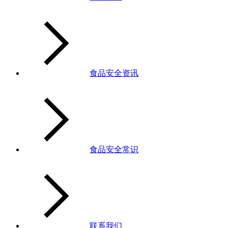
食品安全资讯
食品安全常识
联系我们