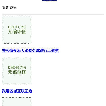
近期资讯
并和值夜班人员蔡金成进行工做交
跟着区域互联互通