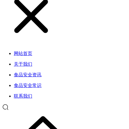
网站首页
关于我们
食品安全资讯
食品安全常识
联系我们