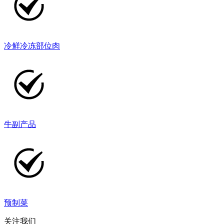
冷鲜冷冻部位肉
牛副产品
预制菜
关注我们