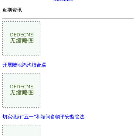
近期资讯
开展陆地鸿沟结合巡
切实做好“五一”和端间食物平安监管法