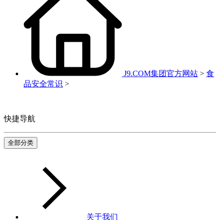
J9.COM集团官方网站
>
食
品安全常识
>
快捷导航
全部分类
关于我们