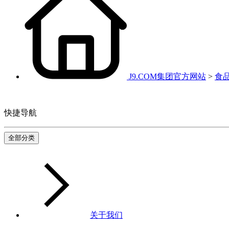
J9.COM集团官方网站
>
食
快捷导航
全部分类
关于我们