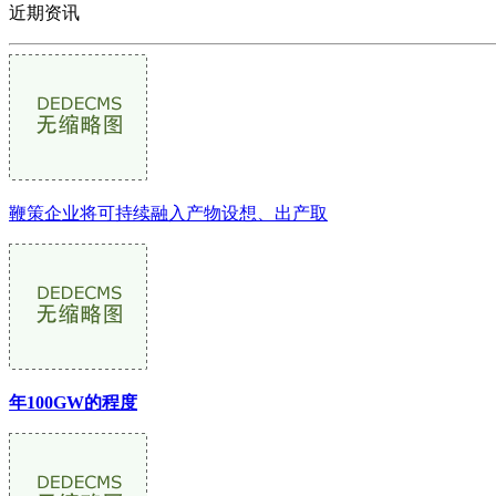
近期资讯
鞭策企业将可持续融入产物设想、出产取
年100GW的程度