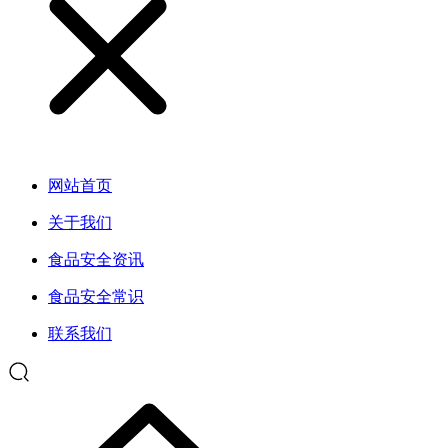
网站首页
关于我们
食品安全资讯
食品安全常识
联系我们