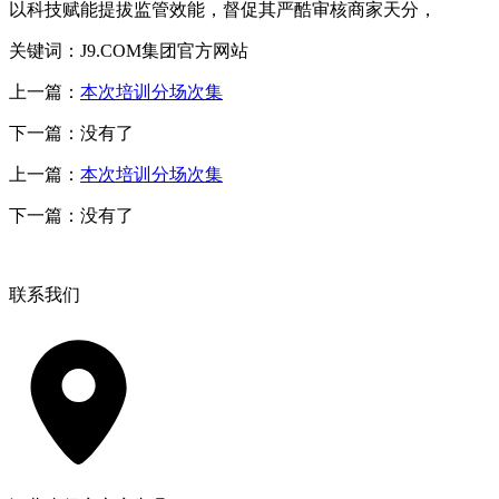
以科技赋能提拔监管效能，督促其严酷审核商家天分，
关键词：J9.COM集团官方网站
上一篇：
本次培训分场次集
下一篇：没有了
上一篇：
本次培训分场次集
下一篇：没有了
联系我们