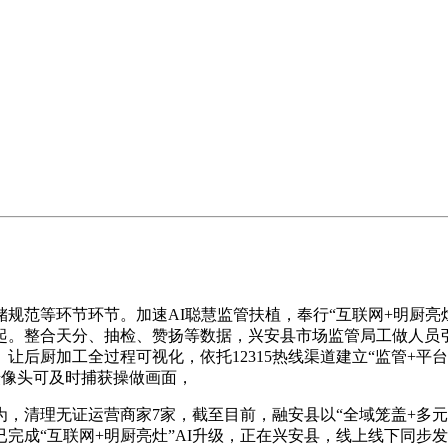
等环节环节。加速AI聪慧监管扶植，奉行“互联网+明厨亮灶
起。整合天分、抽检、赞扬等数据，兴安县市场监管局工做人员引
后厨加工全过程可视化，依托12315热线渠道建立“监管+平台
摄像头可及时捕获操做画面，
，清理无证运营商家7家，截至目前，融安县以“全域笼盖+多元
已完成“互联网+明厨亮灶”AI升级，正在兴安县，线上线下同