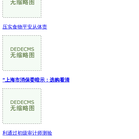
压实食物平安从体责
”上海市消保委暗示：选购看清
利通过初级审计师测验