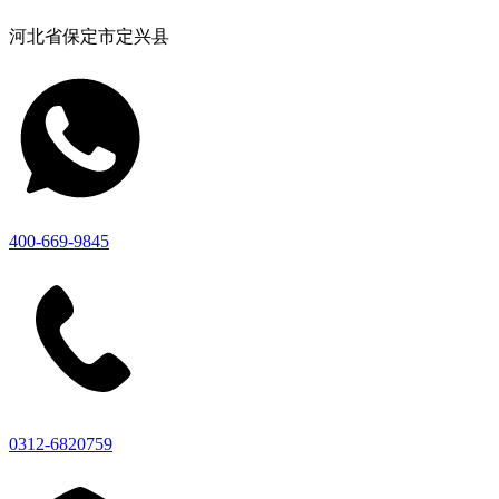
河北省保定市定兴县
400-669-9845
0312-6820759