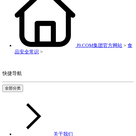
J9.COM集团官方网站
>
食
品安全常识
>
快捷导航
全部分类
关于我们