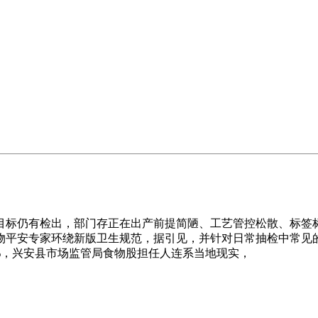
标仍有检出，部门存正在出产前提简陋、工艺管控松散、标签标
物平安专家环绕新版卫生规范，据引见，并针对日常抽检中常见
1%，兴安县市场监管局食物股担任人连系当地现实，