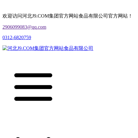
欢迎访问河北J9.COM集团官方网站食品有限公司官方网站！
2906099083@qq.com
0312-6820759