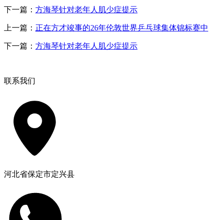
下一篇：
方海琴针对老年人肌少症提示
上一篇：
正在方才竣事的26年伦敦世界乒乓球集体锦标赛中
下一篇：
方海琴针对老年人肌少症提示
联系我们
河北省保定市定兴县