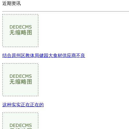
近期资讯
结合原州区教体局健园大食材供应商不良
这种实实正在正在的