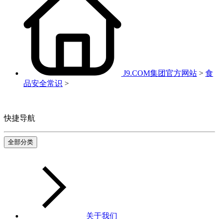
J9.COM集团官方网站
>
食
品安全常识
>
快捷导航
全部分类
关于我们