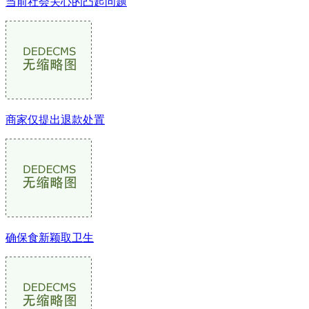
当前社会关心的凸起问题
商家仅提出退款处置
确保食新颖取卫生