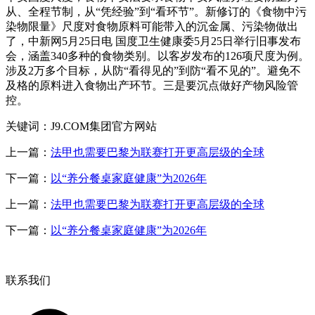
从、全程节制，从“凭经验”到“看环节”。新修订的《食物中污
染物限量》尺度对食物原料可能带入的沉金属、污染物做出
了，中新网5月25日电 国度卫生健康委5月25日举行旧事发布
会，涵盖340多种的食物类别。以客岁发布的126项尺度为例。
涉及2万多个目标，从防“看得见的”到防“看不见的”。避免不
及格的原料进入食物出产环节。三是要沉点做好产物风险管
控。
关键词：J9.COM集团官方网站
上一篇：
法甲也需要巴黎为联赛打开更高层级的全球
下一篇：
以“养分餐桌家庭健康”为2026年
上一篇：
法甲也需要巴黎为联赛打开更高层级的全球
下一篇：
以“养分餐桌家庭健康”为2026年
联系我们