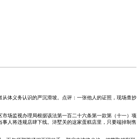
从体义务认识的严沉滑坡。点评：一张他人的证照，现场查抄
市场监视办理局根据该法第一百二十六条第一款第（十一）项
当事人将违规店肆下线。浒墅关的这家蛋糕店里，只要端掉制售