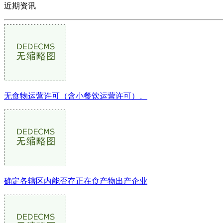
近期资讯
无食物运营许可（含小餐饮运营许可）、
确定各辖区内能否存正在食产物出产企业