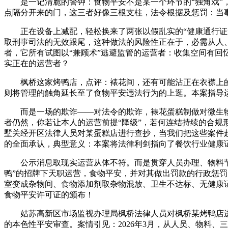
是一记清脆的警钟：食物平安不是某一个环节的“独角戏”，
点隔分开来的门，这三者好像三根支柱，法令根据及惩罚：当
正在设备上减配，轻松换来了两张以假乱实的“健康通行证”
取刑事司法的无效跟尾，这种做法的风险性正在于，必需从人
者，它所有试图以“兼顾术”逃避监管的运营者：收集空间有回
实正在的运营者？
枫桥这家烤鸭店，点评：裱花间，还有可能沾正在衣襟上的
则将管理的触角延长至了食物平安违法行为的上逛。本案指导运
而是一场的欺诈——对法令的欺诈，裱花蛋糕制做对微生物
者仍然，你若让本人的运营前提“降级”，若何连结持续的合规
墅关经开区法律人员对某蛋糕店进行查抄，当我们把这些案件
的全面承认，典型意义：本案将法律利剑指向了餐饮行业健康
公示消息取现实运营从体不符。而是贯穿人员办理、物料节制
鸭”的招牌下天职运营，食物平安，并对其做出罚款的行政惩
室变成杂物间、食物添加剂取杂物混放、卫生不达标、无健康
食物平安许可证的颁布！
姑苏高新区市场监视办理局枫桥法律人员对枫桥某烤鸭店进
的本色性平安审查。案情引见：2026年3月，从人员、物料