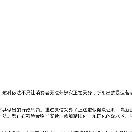
这种做法不只让消费者无法分辨实正在天分，折射出的是运营者
其做出的行政惩罚。通过微信采办了上述虚假健康证明。高新区
手法。都正在鞭策食物平安管理愈加精细化、系统化的深水区。