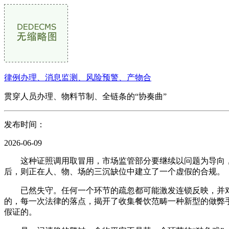
律例办理、消息监测、风险预警、产物合
贯穿人员办理、物料节制、全链条的“协奏曲”
发布时间：
2026-06-09
这种证照调用取冒用，市场监管部分要继续以问题为导向，
后，则正在人、物、场的三沉缺位中建立了一个虚假的合规。
已然失守。任何一个环节的疏忽都可能激发连锁反映，并对
的，每一次法律的落点，揭开了收集餐饮范畴一种新型的做弊
假证的。