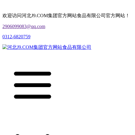
欢迎访问河北J9.COM集团官方网站食品有限公司官方网站！
2906099083@qq.com
0312-6820759