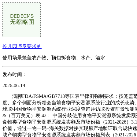
长儿园违反要求的
使用场景笼盖农产物、预包拆食物、水产、酒水
发布时间：
2026-06-19
满脚FDA/FSMA/GB7718等国表里律例强制要求；
度、多个侧面分析领会当前食物平安溯源系统行业的成长态势。本
球取中国食物平安溯源系统行业深度查询拜访取投资前景预测演讲》
&（百万美元）表 42： 中国分歧使用食物平安溯源系统发卖额列表（2
食物类型食物平安溯源系统发卖额及市场份额（2021-2026）
价值，通过一物一码+海关数据对接实现原产地验证取合规快速
歧产物类型食物平安溯源系统发卖额市场份额列表（2021-2026）