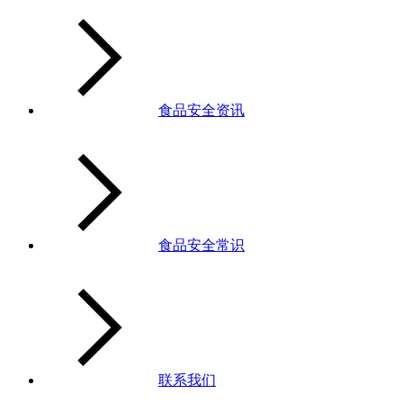
食品安全资讯
食品安全常识
联系我们