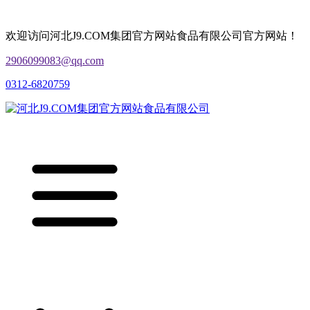
欢迎访问河北J9.COM集团官方网站食品有限公司官方网站！
2906099083@qq.com
0312-6820759