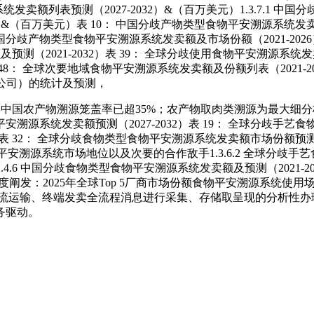
系统发卖额列表预测（2027-2032）&（百万美元）1.3.7.1 中
）&（百万美元）表 10： 中国分歧产物类型食物平安溯源系统发卖额预
中国分歧产物类型食物平安溯源系统发卖额及市场份额（2021-20
测（2021-2032）表 39： 全球分歧使用食物平安溯源系统发卖额市场份额
： 全球次要地域食物平安溯源系统发卖额及份额列表（2021-20
限公司）的统计及预测，
年中国农产物溯源笼盖率已超35%；农产物取肉类溯源为最大细分
溯源系统发卖额预测（2027-2032）表 19： 全球分歧手艺食物平
表 32： 全球分歧食物类型食物平安溯源系统发卖额市场份额预测（2
部、食物平安溯源系统市场地位以及次要的合作敌手1.3.6.2 全球分歧手
1.4.6 中国分歧食物类型食物平安溯源系统发卖额及预测（2021
行业集中度阐发：2025年全球Top 5厂商市场份额食物平安溯源系
物流运输、终端发卖全流程消息进行采集、存储取呈现的分析性
务驱动。