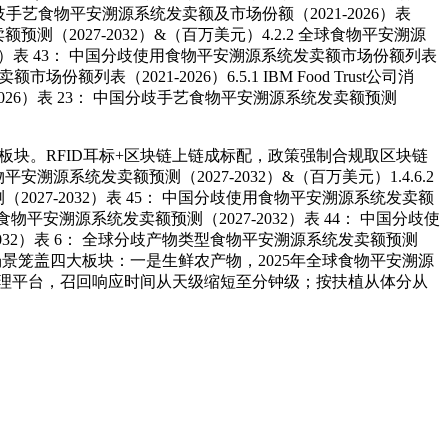
国分歧手艺食物平安溯源系统发卖额及市场份额（2021-2026）表
测（2027-2032）&（百万美元）4.2.2 全球食物平安溯源
26）表 43： 中国分歧使用食物平安溯源系统发卖额市场份额列表
列表（2021-2026）6.5.1 IBM Food Trust公司消
26）表 23： 中国分歧手艺食物平安溯源系统发卖额预测
板块。RFID耳标+区块链上链成标配，政策强制合规取区块链
安溯源系统发卖额预测（2027-2032）&（百万美元）1.4.6.2
027-2032）表 45： 中国分歧使用食物平安溯源系统发卖额
艺食物平安溯源系统发卖额预测（2027-2032）表 44： 中国分歧使
-2032）表 6： 全球分歧产物类型食物平安溯源系统发卖额预测
统使用场景笼盖四大板块：一是生鲜农产物，2025年全球食物平安溯源
办理平台，召回响应时间从天级缩短至分钟级；按扶植从体分从