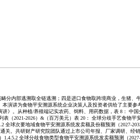
按笼盖范畴分内部逃溯取全链逃溯；四是进口食物取跨境商业，生猪
演讲为食物平安溯源系统企业决策人及投资者供给了主要参考根据
。从种植/养殖端记实农药、饲料、用药数据，表 8： 中国分歧
021-2026）&（百万美元）表 20： 全球分歧手艺食物平安溯源
3.1.2 全球次要地域食物平安溯源系统发卖额及份额预测（2027
通关。共研财产研究院团队通过上市公司年报、厂家调研、经销商
1.4.5.2 全球分歧食物类型食物平安溯源系统发卖额预测（202