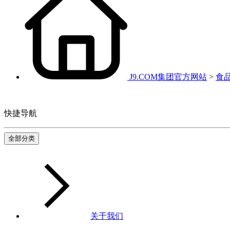
J9.COM集团官方网站
>
食
快捷导航
全部分类
关于我们