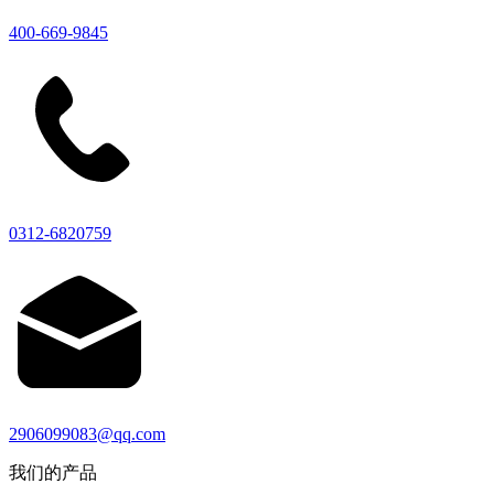
400-669-9845
0312-6820759
2906099083@qq.com
我们的产品