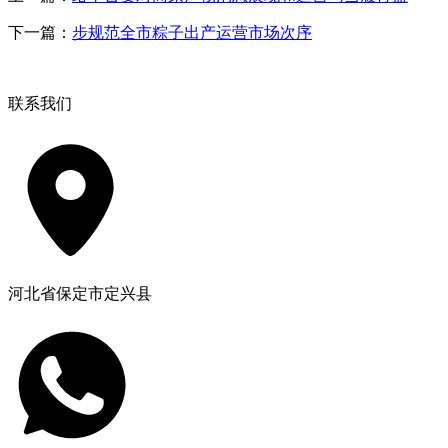
下一篇：
步规范全市粽子出产运营市场次序
联系我们
河北省保定市定兴县