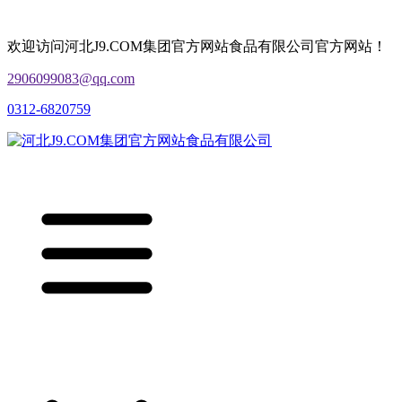
欢迎访问河北J9.COM集团官方网站食品有限公司官方网站！
2906099083@qq.com
0312-6820759