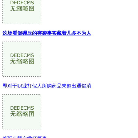
这场看似碾压的突袭事实藏着几多不为人
即对于职业打假人所购药品未超出通俗消