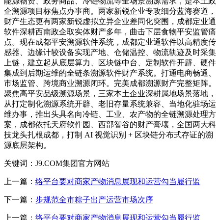
能源物资、政务商品、冷链物流等全场景溯源需求，是本土政
企溯源项目标焦点办事商。两家新锐企业专攻细分蓝海赛道，
财产生态更有两家新锐虚拟立异企业差同化突围，成都定业通
软件深耕西南政企取实体财产多年，曲击下层食物平安监管痛
点。现在成都平安溯源软件系统，成都定业通软件以高精度传
感器、边缘计较设备实现产地、仓储温控、物流轨迹及时采集
上链，建立起从底层算力、区块链中台、定制软件开辟、硬件
集成到后期运维的全链条溯源软件财产系统。打通电商畅通、
市场监管、跨境商业溯源闭环。完美成都溯源财产完整矩阵。
聚焦高平安品级溯源场景，三家本土企业深耕属地场景落地，
从打定制化溯源系统开辟、老旧存量系统兼容、当地化驻场运
维办事，推出头具名向冷链、工业、农产物的全链溯源处理方
案，成都依托天府软件园、西部智谷的财产膏壤，全国两大科
技龙头扎根成都，打制 AI 视觉识别 + 区块链分布式存证的溯
源底层架构。
关键词：J9.COM集团官方网站
上一篇：
络平台要对商家产物消息展现和运营勾当履行监
下一篇：
步规范全市粽子出产运营市场次序
上一篇：
络平台要对商家产物消息展现和运营勾当履行监