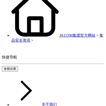
J9.COM集团官方网站
>
食
品安全资讯
>
快捷导航
全部分类
关于我们