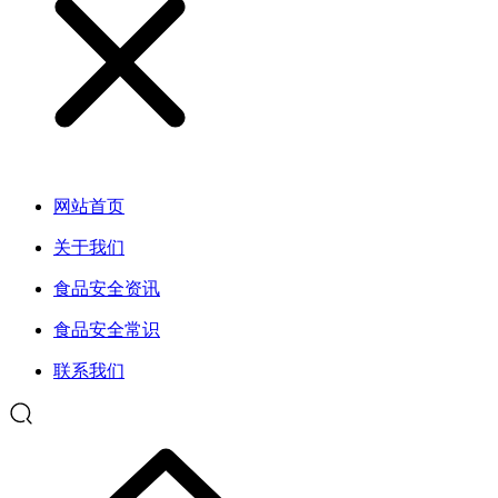
网站首页
关于我们
食品安全资讯
食品安全常识
联系我们