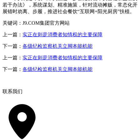
若干办法》，系统谋划、精准施策，针对流动摊贩，常态化开
展错时劝离、步履，推进社会餐饮“互联网+阳光厨房”扶植。
关键词：J9.COM集团官方网站
上一篇：
实正在则是消费者知情权的主要保障
下一篇：
各级纪检监察机关立脚本能机能
上一篇：
实正在则是消费者知情权的主要保障
下一篇：
各级纪检监察机关立脚本能机能
联系我们