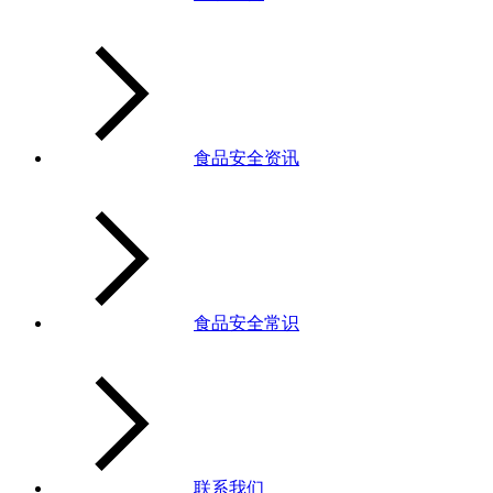
食品安全资讯
食品安全常识
联系我们