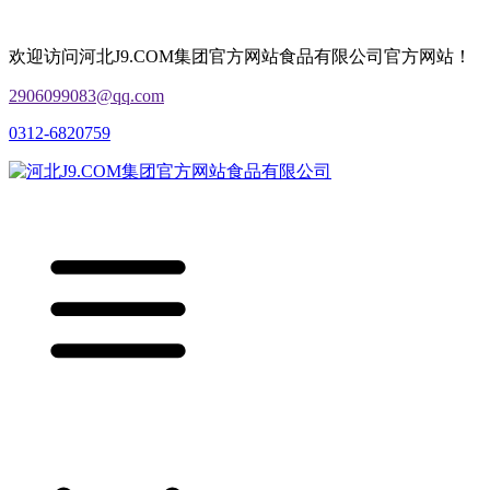
欢迎访问河北J9.COM集团官方网站食品有限公司官方网站！
2906099083@qq.com
0312-6820759