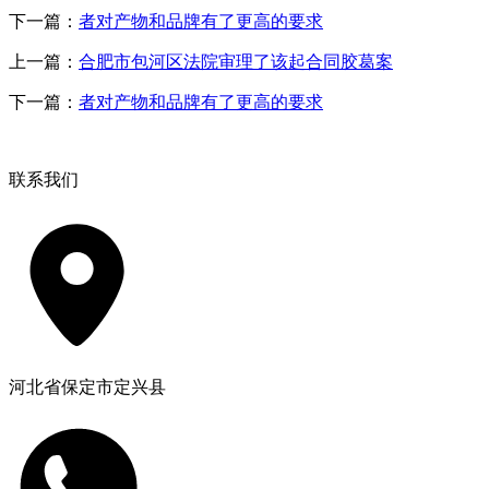
下一篇：
者对产物和品牌有了更高的要求
上一篇：
合肥市包河区法院审理了该起合同胶葛案
下一篇：
者对产物和品牌有了更高的要求
联系我们
河北省保定市定兴县