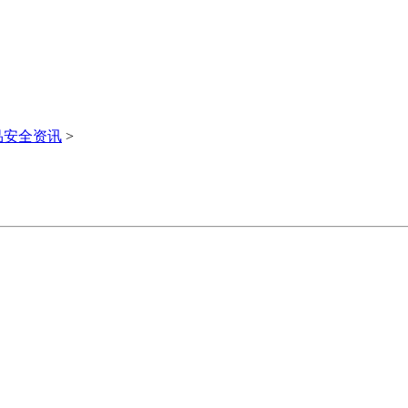
品安全资讯
>