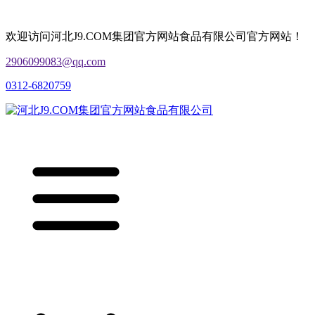
欢迎访问河北J9.COM集团官方网站食品有限公司官方网站！
2906099083@qq.com
0312-6820759