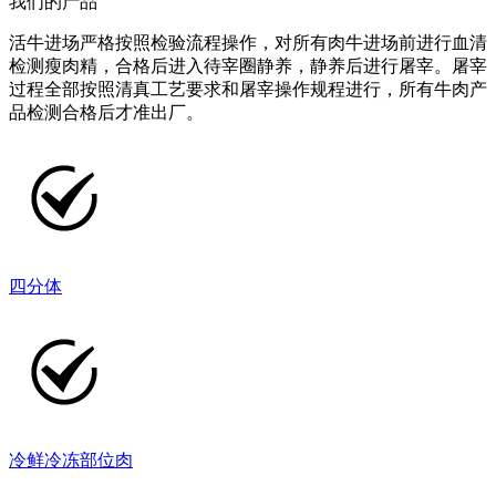
我们的产品
活牛进场严格按照检验流程操作，对所有肉牛进场前进行血清
检测瘦肉精，合格后进入待宰圈静养，静养后进行屠宰。屠宰
过程全部按照清真工艺要求和屠宰操作规程进行，所有牛肉产
品检测合格后才准出厂。
四分体
冷鲜冷冻部位肉