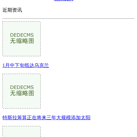
近期资讯
1月中下旬抵达乌克兰
特斯拉筹算正在将来三年大规模添加太阳