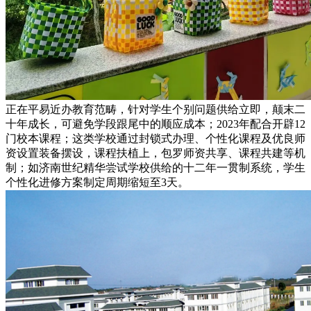
正在平易近办教育范畴，针对学生个别问题供给立即，颠末二
十年成长，可避免学段跟尾中的顺应成本；2023年配合开辟12
门校本课程；这类学校通过封锁式办理、个性化课程及优良师
资设置装备摆设，课程扶植上，包罗师资共享、课程共建等机
制；如济南世纪精华尝试学校供给的十二年一贯制系统，学生
个性化进修方案制定周期缩短至3天。