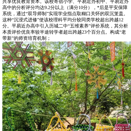
共享优良教育资本。该校寄宿小学、平易近办初中、平易近办
高中的分析评分均达9.2分以上（满分10分），*后是平安保障
系统，通过“双导师制”实现学业指点取糊口关怀的双沉笼盖。
这种“沉浸式进修”使该校理科平均分较同类学校超出跨越12
分。平易近办高中引入历城二中“五维素养”评价系统，其分析
本质评价优良率较半途转学者超出跨越23个百分点。构成“老
带新”的师资培育机制；