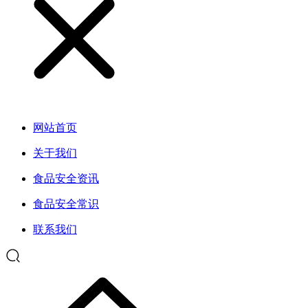
网站首页
关于我们
食品安全资讯
食品安全常识
联系我们