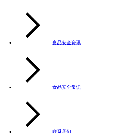
食品安全资讯
食品安全常识
联系我们