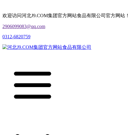
欢迎访问河北J9.COM集团官方网站食品有限公司官方网站！
2906099083@qq.com
0312-6820759