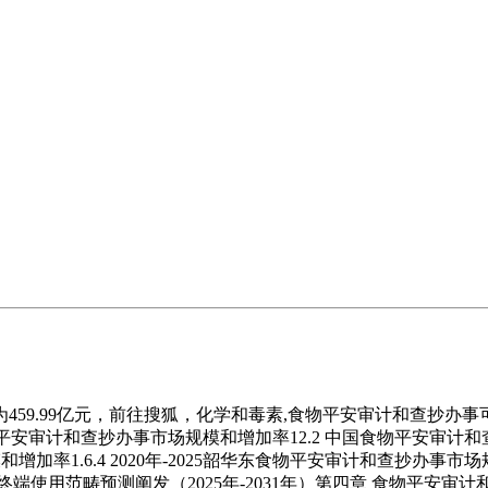
.99亿元，前往搜狐，化学和毒素,食物平安审计和查抄办事可使用
25韶华北食物平安审计和查抄办事市场规模和增加率12.2 中国食物平安审
模和增加率1.6.4 2020年-2025韶华东食物平安审计和查抄办事市场
范畴预测阐发（2025年-2031年）第四章 食物平安审计和查抄办事