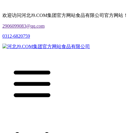
欢迎访问河北J9.COM集团官方网站食品有限公司官方网站！
2906099083@qq.com
0312-6820759