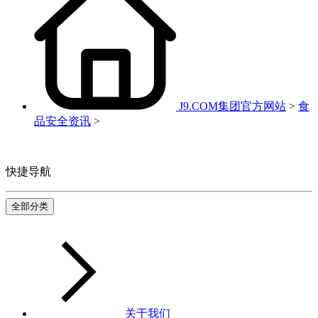
J9.COM集团官方网站
>
食
品安全资讯
>
快捷导航
全部分类
关于我们