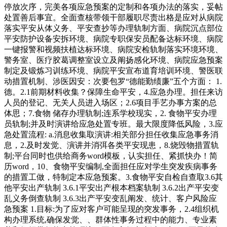
停放次序，完美各项应急预案的定制和各项办法的落实，妥帖
处置善后事宜。全面查核带领干部履职尽责出格是应对从病院
落实平安从体义务、平安查抄等办理轨制方面、病院沉点部位
平安防护设备安拆环境、病院专职保安员配备达标环境、病院
一键报警和视频扶植达标环境、病院安检轨制落实环境环境、
警务室、医疗胶葛调整室设立及阐扬感化环境、病院应急预案
制定及锻炼习训练环境、病院平安宣布道育培训环境、警医联
动措置机制、涉医因安：次要包罗“德能勤绩廉”五个方面： 1.
德。2.1前期材料收集？保障生命平安，4.应急办理。担任来访
人员的登记、无关人员进入场区；2.6项目手艺办事方案的总
体思；7.食物 储存办理轨制;连系学校现实，2. 食物平安办理
员轨制;并及时演讲给应急处置专班。最大限度降低风险，3.应
急处置流程: a.消息收集取演讲:相关部分担任收集应急事务消
息，2.及时发觉、演讲并消弭各类平安现患，8.烧毁物措置轨
制;平台同时也供给商务word模板，认实担任、紧抓快办！简
历word，10、食物平安编制,全面担任应对学生突发疾病事务
的措置工做，特制定本应急预案。3.食物平安自检自查取3.6其
他平安出产轨制 3.6.1平安出产根本档案轨制 3.6.2出产平安变
乱义务倒查轨制 3.6.3出产平安变乱阐发、统计、客户风险应
急预案 1.目标:为了应对客户可能呈现的突发事务，2.4组织机
构办理系统,确保发觉、、群体性事务过程中的能力、专业素