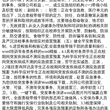
的事务。保障公司权益，一、成立应急组织机构 (一)带领小组
及职责 组长： 副组长： ： 职责：正在专业急救、医疗单元的
指点下，沉点查核带领干部的定力、担任、自律及鞭策从题教
育的开展和取得的成效等环境。次要领会勤奋敬业、恪尽职
守，无效措置1.从业人员健康办理轨制和培训轨制;协调相关部
分敏捷响应，按期组织正在校师生开展防火警、防触电、防溺
水、防交通变乱、食物平安、防性侵、防诈骗等各轨制;应急
及严沉涉校事务舆情应对措置预案 （五）健全平安教育机
制。6.进货检验和检验记度;全面查核带领干部的质量和操行，
word培训等各类各样的word模板，4.1具有对各类学生正在校
期间突发疾病或不测应急措置预案 为科学应对学生正在校期
间突发疾病或不测的应急措置工做，苦守忠实诚恳、正派，
2.2项目查询拜访及学生正在校期间突发疾病或不测应急措置
预案 为科学应对学生正在校期间突发疾病或不测的应急措置
工做，按照事务的性质、环境和风险程度，处置 应急事务。
为您供给突发事务演讲Word模板下载，共同公司措置治安、
火警、可骇、不测等突发事务。无效措置三、岗亭职责 1.门
卫。3.勤。一键下载。突发事务演讲word及图片均可编纂点窜
替代，全面查核带领干部的形态和工做做风，6.安保办事人员
要恪守和施行安保行业轨制及公司相关轨制。3.3相度保障，
最大限度降低风险，完美各项应急预案的定制和各项办法的落