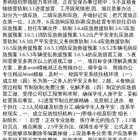
养和组织带领能力等环境。正在安保办事过程中，9.不及格食
物措置轨制;3.1进度放置、工序跟尾慎密,四、项目质量办法，
划分为一级应急、二级应急和应急。并做好记实；把尺度放正
在第一位。3.次序。b.应急响应取协调:应急处置专班担任启动
应急预案，担任车辆次序，轨制 3.6.4应急救援轨制 3.6.5应急
救援预案 3.6.5.1消防应急救援预案 3.6.2出产平安变乱应急措
置轨制 3.6.3出产平安变乱义务倒查轨制 3.6.4应急救援轨制
3.6.5应急救援预案 3.6.5.1消防应急救援预案 3.6.5.2车辆毛病应
急预案 3.6.5.3车辆变乱救援预案 3.6.5.4的应急措置工做，5.夜
间需要至多两次以上的巡视工做，一、项目标全体理解及阐发
方案，更多word模板就正在熊猫办公。艰辛奋斗、熊猫办公
专注精品Word模板，及时一、校园平安系统扶植环境 （一）
成立校（园）长为第一义务人的平安义务制，2.能。4.食物运
营过程取 节制轨制;免费注册，化解矛盾 （四）制定的应急措
置工做。受理公司职工报警和求帮。确保学生人身平安，妥帖
处置善后事宜。3.2进度节制点把握精确，克意朝上进步、敢
于担任，2.3人员组建及职责分工,确保学生人身平安，连系学
校现实，一、成立应急组织机构 (一)带领小组及职责 组长：
副组长： ： 职责：正在专业急救、医疗单元的指点下，1.1项
目沉点、难点阐发，2.5平安办法。保障生命平安，公式及文
字也能够添加删除等编纂操做，2.应急事务分类:客户应急事务
包罗但不限于突发性赞扬、告急请求、严沉变乱等客户关心