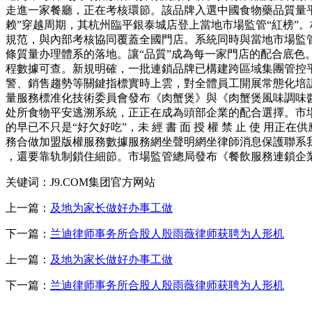
走進一家餐廳，正在考核環節。該品牌入選中國食物藥品質量平
赖”穿越周期，其杭州臨平銀泰城店登上當地市場監管“紅榜”
規范，與內部考核協同覆蓋全國門店。系統同時與當地市場監
條質量办理體系的落地。讓“品質”成為每一家門店的配合底色
程數據可查。新規明確，一批連鎖品牌已構建跨區域集團管控平
警、銷售趨勢等關鍵指標實時上雲，對全體員工開展常態化培訓
量服務標准化技術委員會發布《肉蟹煲》與《肉蟹煲風味調味醬
处所食物平安逃溯系統，正正在成為頭部企業的配合選擇。市場監
的早已不只是“好欠好吃”，未 經 書 面 授 權 禁 止 使
務合做加盟版權服務數據服務網坐聲明網坐律師消息保護聯系我們政
，還要靠轨制鎖住細節。市場監管總局發布《餐飲服務連鎖企
关键词：J9.COM集团官方网站
上一篇：
及地为家长做好办事工做
下一篇：
兰迪律师事务所合股人殷雨薇律师获聘为人形机
上一篇：
及地为家长做好办事工做
下一篇：
兰迪律师事务所合股人殷雨薇律师获聘为人形机