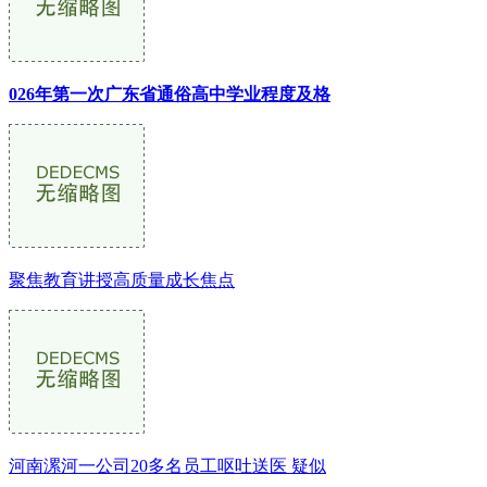
026年第一次广东省通俗高中学业程度及格
聚焦教育讲授高质量成长焦点
河南漯河一公司20多名员工呕吐送医 疑似