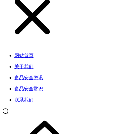
网站首页
关于我们
食品安全资讯
食品安全常识
联系我们