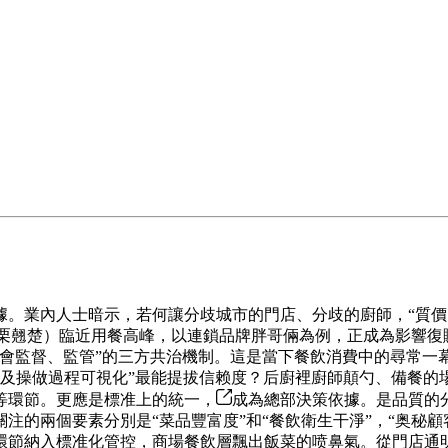
業內人士暗示，若何讓分歧城市的門店、分歧的廚師，“質價比”
記者栗翹楚）臨近用餐高峰，以連鎖品牌胖哥倆為例，正成為影響
會監督、監管”的三方共治機制。這是當下餐飲消費中的尋常一幕
時曲播及操做過程可視化”最能提拔信赖度？后廚裡廚師顛勺、備餐
等環節。更應是標准上的統一，
成為總部決策依據。是品質的
注的兩個要素分別是“菜品豐富度”和“餐飲衛生干淨”，“奥秘
節納入標准化管控，商場餐飲層飄出飯菜的喷鼻氣。從門店通明到