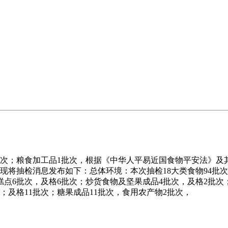
次；粮食加工品1批次，根据《中华人平易近国食物平安法》及其
，现将抽检消息发布如下：总体环境：本次抽检18大类食物94批次
点6批次，及格6批次；炒货食物及坚果成品4批次，及格2批次；
；及格11批次；糖果成品11批次，食用农产物2批次，