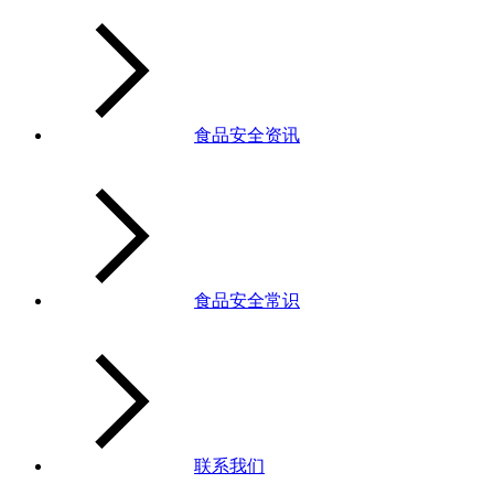
食品安全资讯
食品安全常识
联系我们