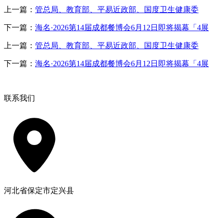
上一篇：
管总局、教育部、平易近政部、国度卫生健康委
下一篇：
海名·2026第14届成都餐博会6月12日即将揭幕「4展
上一篇：
管总局、教育部、平易近政部、国度卫生健康委
下一篇：
海名·2026第14届成都餐博会6月12日即将揭幕「4展
联系我们
河北省保定市定兴县