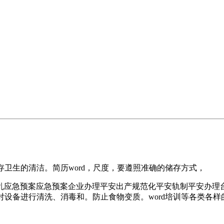
卫生的清洁。简历word，尺度，要遵照准确的储存方式，
急预案应急预案企业办理平安出产规范化平安轨制平安办理台账
设备进行清洗、消毒和。防止食物变质。word培训等各类各样的