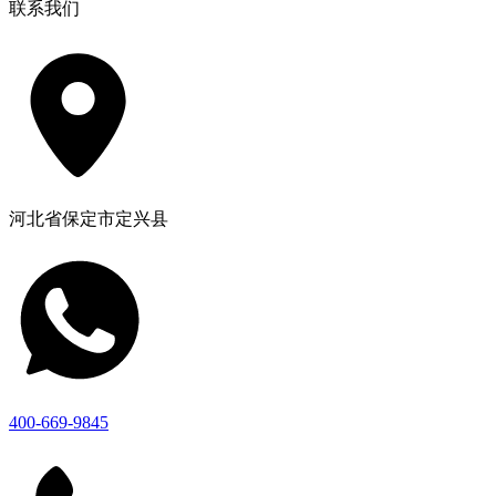
联系我们
河北省保定市定兴县
400-669-9845