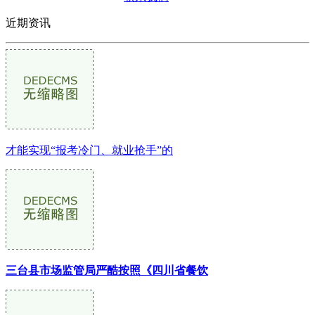
近期资讯
才能实现“报考冷门、就业抢手”的
三台县市场监管局严酷按照《四川省餐饮