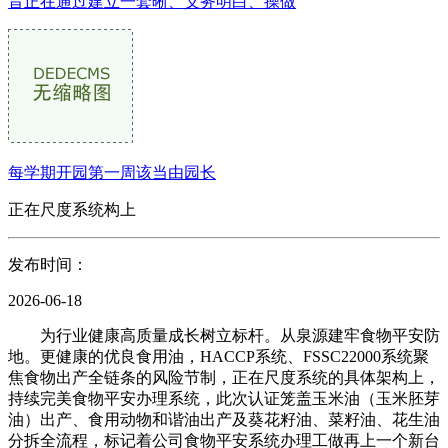
旨正在通过建立一套晰、义务明白、操做
每学期开园第一周该当由园长
正在尺度系统构上
发布时间：
2026-06-18
为行业健康高质量成长树立标杆。从泉源建牢食物平安防
地。更健康的优良食用油，HACCP系统、FSSC22000系统聚
焦食物出产全链条的风险节制，正在尺度系统的具体架构上，
持续完美食物平安办理系统，此次认证笼盖玉米油（玉米胚芽
油）出产、食用动物和谐油出产及葵花籽油、菜籽油、花生油
分拆全流程，标记着公司食物平安系统办理工做再上一个新台