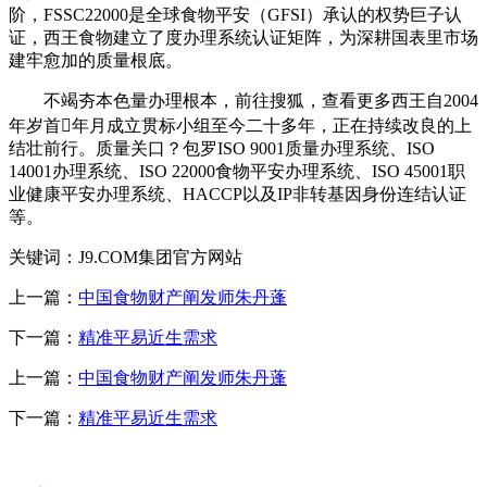
阶，FSSC22000是全球食物平安（GFSI）承认的权势巨子认
证，西王食物建立了度办理系统认证矩阵，为深耕国表里市场
建牢愈加的质量根底。
不竭夯本色量办理根本，前往搜狐，查看更多西王自2004
年岁首年月成立贯标小组至今二十多年，正在持续改良的上
结壮前行。质量关口？包罗ISO 9001质量办理系统、ISO
14001办理系统、ISO 22000食物平安办理系统、ISO 45001职
业健康平安办理系统、HACCP以及IP非转基因身份连结认证
等。
关键词：J9.COM集团官方网站
上一篇：
中国食物财产阐发师朱丹蓬
下一篇：
精准平易近生需求
上一篇：
中国食物财产阐发师朱丹蓬
下一篇：
精准平易近生需求