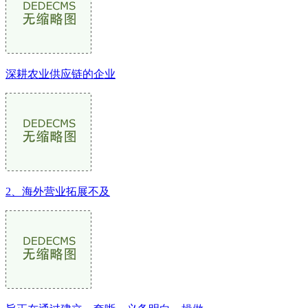
深耕农业供应链的企业
2、海外营业拓展不及