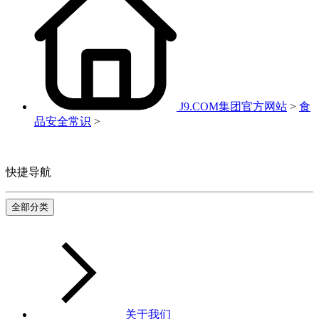
J9.COM集团官方网站
>
食
品安全常识
>
快捷导航
全部分类
关于我们