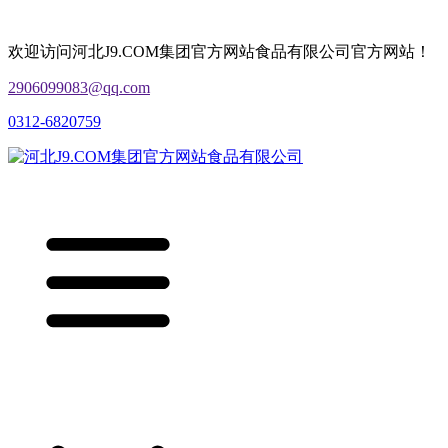
欢迎访问河北J9.COM集团官方网站食品有限公司官方网站！
2906099083@qq.com
0312-6820759