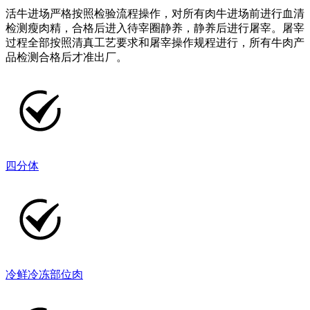
活牛进场严格按照检验流程操作，对所有肉牛进场前进行血清
检测瘦肉精，合格后进入待宰圈静养，静养后进行屠宰。屠宰
过程全部按照清真工艺要求和屠宰操作规程进行，所有牛肉产
品检测合格后才准出厂。
四分体
冷鲜冷冻部位肉