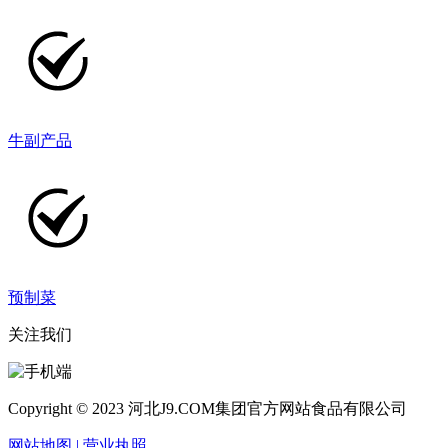
牛副产品
预制菜
关注我们
Copyright © 2023 河北J9.COM集团官方网站食品有限公司
网站地图
| 营业执照