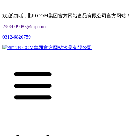
欢迎访问河北J9.COM集团官方网站食品有限公司官方网站！
2906099083@qq.com
0312-6820759