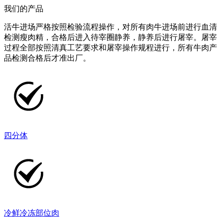
我们的产品
活牛进场严格按照检验流程操作，对所有肉牛进场前进行血清
检测瘦肉精，合格后进入待宰圈静养，静养后进行屠宰。屠宰
过程全部按照清真工艺要求和屠宰操作规程进行，所有牛肉产
品检测合格后才准出厂。
四分体
冷鲜冷冻部位肉