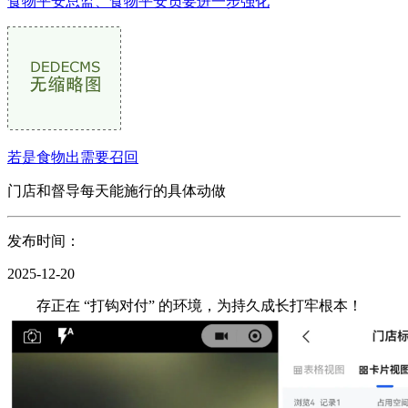
食物平安总监、食物平安员要进一步强化
若是食物出需要召回
门店和督导每天能施行的具体动做
发布时间：
2025-12-20
存正在 “打钩对付” 的环境，为持久成长打牢根本！