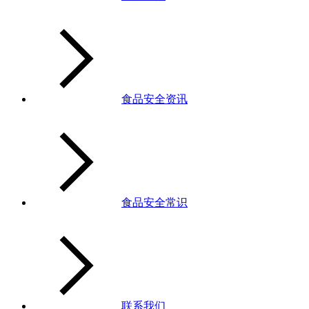
食品安全资讯
食品安全常识
联系我们