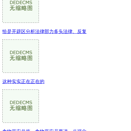
恰是开辟区分析法律部力多头法律、反复
这种实实正在正在的