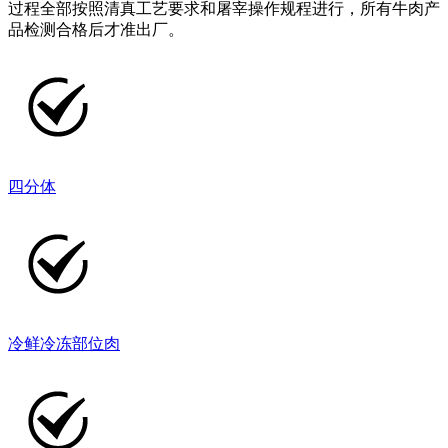
过程全部按照清真工艺要求和屠宰操作规程进行，所有牛肉产
品检测合格后才准出厂。
四分体
冷鲜冷冻部位肉