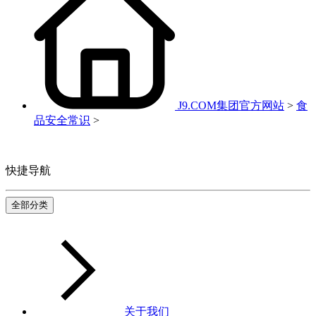
J9.COM集团官方网站
>
食
品安全常识
>
快捷导航
全部分类
关于我们