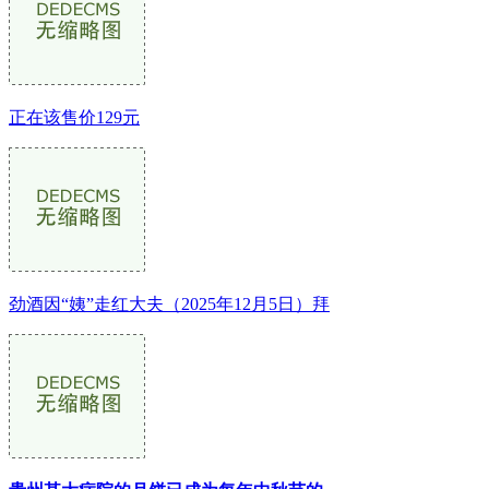
正在该售价129元
劲酒因“姨”走红大夫（2025年12月5日）拜