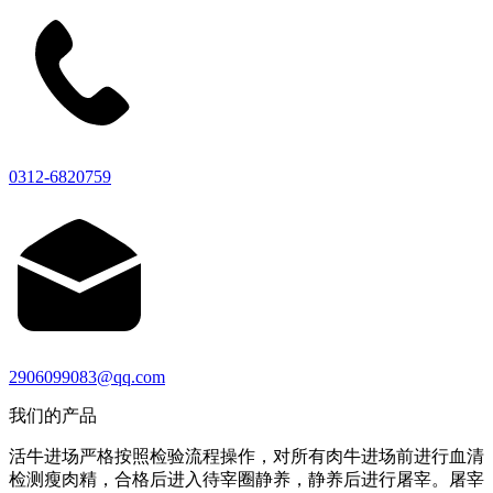
0312-6820759
2906099083@qq.com
我们的产品
活牛进场严格按照检验流程操作，对所有肉牛进场前进行血清
检测瘦肉精，合格后进入待宰圈静养，静养后进行屠宰。屠宰