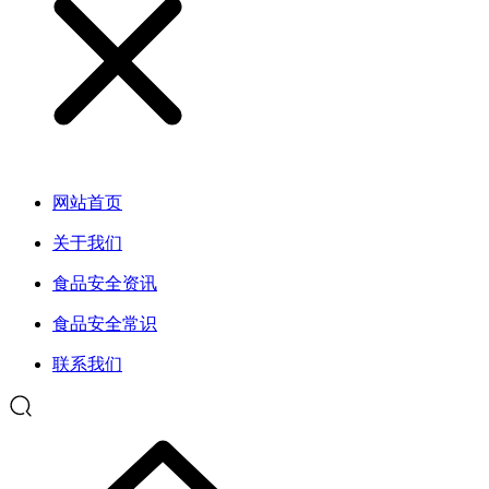
网站首页
关于我们
食品安全资讯
食品安全常识
联系我们