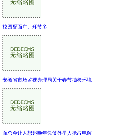
校园配面广、环节多
安徽省市场监视办理局关于春节抽检环境
面总会让人想起晚年凭仗外星人抢占电解