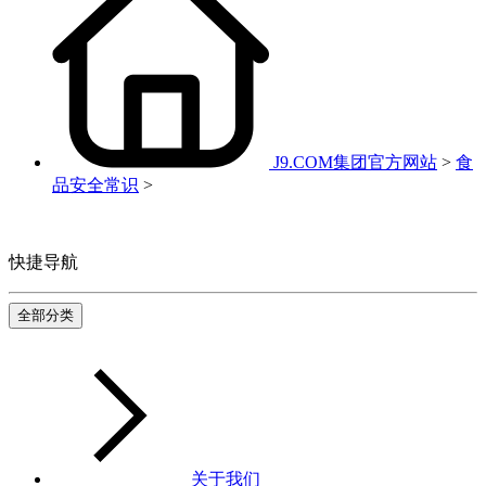
J9.COM集团官方网站
>
食
品安全常识
>
快捷导航
全部分类
关于我们