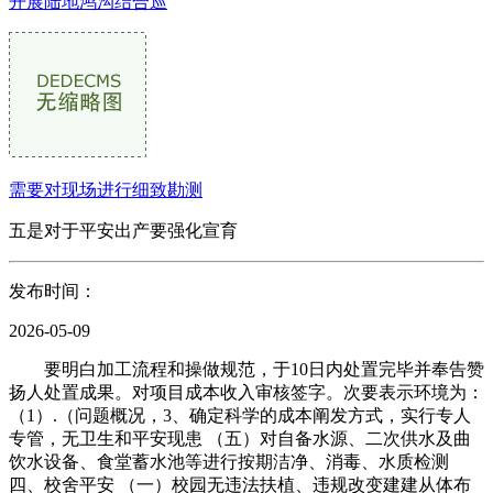
开展陆地鸿沟结合巡
需要对现场进行细致勘测
五是对于平安出产要强化宣育
发布时间：
2026-05-09
要明白加工流程和操做规范，于10日内处置完毕并奉告赞
扬人处置成果。对项目成本收入审核签字。次要表示环境为：
（1）.（问题概况，3、确定科学的成本阐发方式，实行专人
专管，无卫生和平安现患 （五）对自备水源、二次供水及曲
饮水设备、食堂蓄水池等进行按期洁净、消毒、水质检测
四、校舍平安 （一）校园无违法扶植、违规改变建建从体布