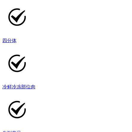
四分体
冷鲜冷冻部位肉