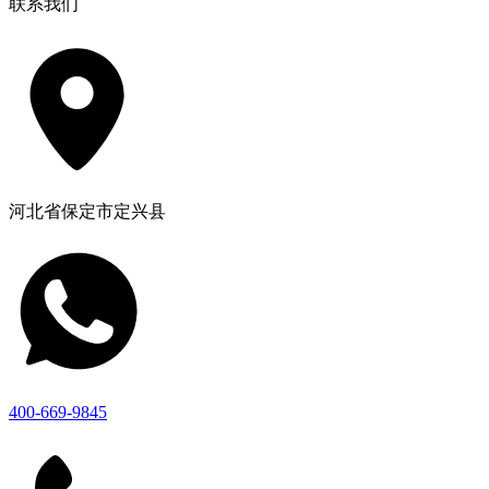
联系我们
河北省保定市定兴县
400-669-9845