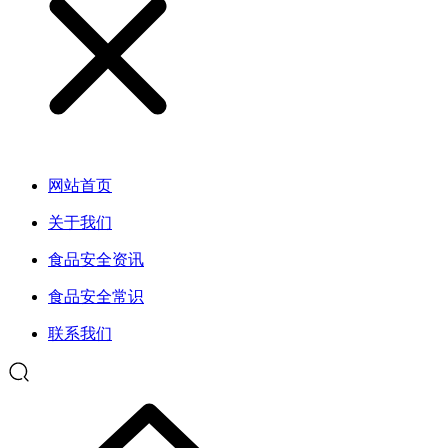
网站首页
关于我们
食品安全资讯
食品安全常识
联系我们