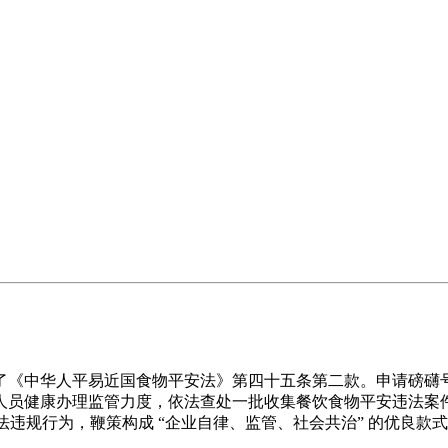
《中华人平易近国食物平安法》第四十五条第二款。申请磅礴号
人员健康办理监管力度，依法查处一批收集餐饮食物平安违法案
法违规行为，鞭策构成 “企业自律、监管、社会共治” 的优良