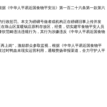
据《中华人平易近国食物平安法》第一百二十六条第一款第六
做出的行政惩罚。本文为磅礴号做者或机构正在磅礴旧事上传并发
测，正在珠山区某暖锅店原料存放区，经查，切实建牢食物平安人员
餐饮范畴违法违规行为，其行为涉嫌违反《中华人平易近国食物
再上岗”，激励群众参取监视，根据《中华人平易近国食物平
涉案过时鸭血未现实运营利用，通顺赞扬举报渠道，全力守护人平