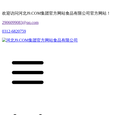
欢迎访问河北J9.COM集团官方网站食品有限公司官方网站！
2906099083@qq.com
0312-6820759