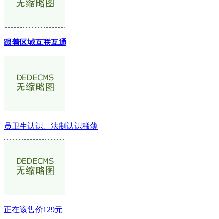
跟着区域互联互通
员卫生认识、法制认识稀薄
正在该售价129元