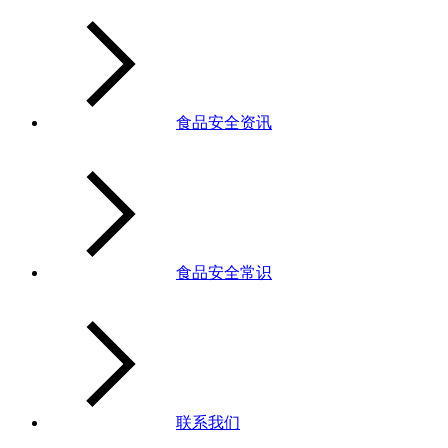
食品安全资讯
食品安全常识
联系我们