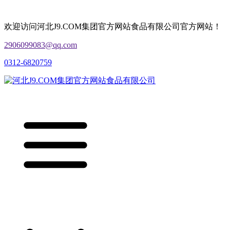
欢迎访问河北J9.COM集团官方网站食品有限公司官方网站！
2906099083@qq.com
0312-6820759