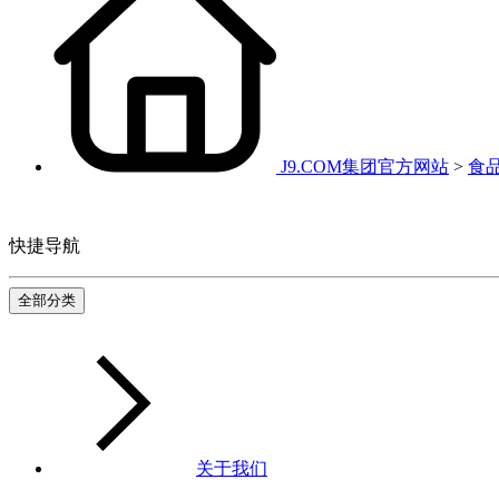
J9.COM集团官方网站
>
食
快捷导航
全部分类
关于我们