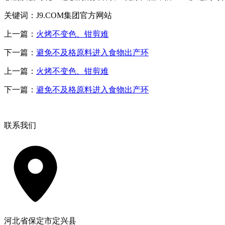
关键词：J9.COM集团官方网站
上一篇：
火烤不变色、钳剪难
下一篇：
避免不及格原料进入食物出产环
上一篇：
火烤不变色、钳剪难
下一篇：
避免不及格原料进入食物出产环
联系我们
河北省保定市定兴县