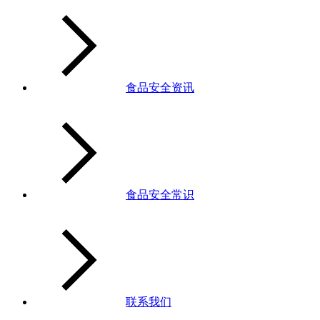
食品安全资讯
食品安全常识
联系我们