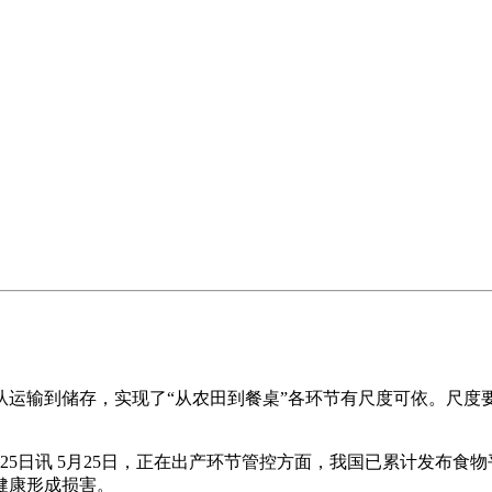
输到储存，实现了“从农田到餐桌”各环节有尺度可依。尺度
日讯 5月25日，正在出产环节管控方面，我国已累计发布食物平
健康形成损害。