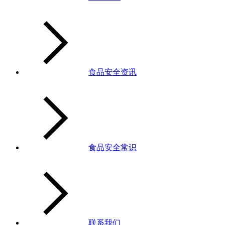
食品安全资讯
食品安全常识
联系我们