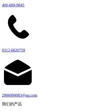
400-669-9845
0312-6820759
2906099083@qq.com
我们的产品