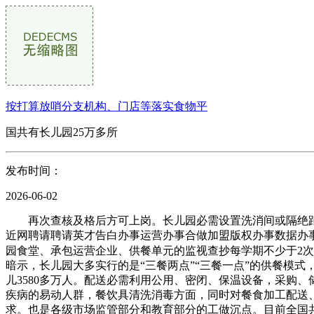
按打算放哨分支机构、门店等落实食物平
国共有长儿园25万多所
发布时间：
2026-06-02
再次查核及格后方可上岗。长儿园必需设置洗消间或隔绝距离场合
近网聘请聘请英才告白办事运营办事合做加盟版权办事数据办
园食堂、承包运营企业、供餐单元的监视查抄每学期不少于2
暗示，长儿园大多实行的是“三餐两点”“三餐一点”的供餐模
儿3580多万人。配送必需利用公用、密闭、保温设备，采购、储存
疾病的易动人群，餐饮具清洗消毒方面，同时对餐食加工配送
求。也是各级市场监管部分和教育部分的工做沉点。目前全国共