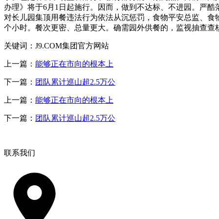
办理》将于6月1日起施行。因而，做到不达标、不进园。严酷
对长儿园集顶用餐违法行为依法从沉惩罚，食物平安总监、食物
个小时。餐次更密、总量更大。确需园外供餐的，监视抽查查
关键词：J9.COM集团官方网站
上一篇：
能够正在市向的根本上
下一篇：
团队累计巡山超2.5万公
上一篇：
能够正在市向的根本上
下一篇：
团队累计巡山超2.5万公
联系我们