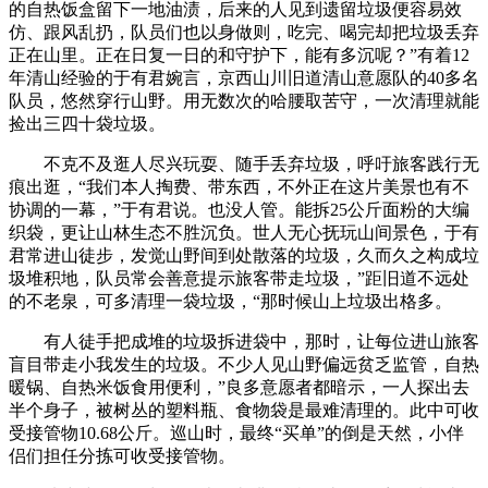
的自热饭盒留下一地油渍，后来的人见到遗留垃圾便容易效
仿、跟风乱扔，队员们也以身做则，吃完、喝完却把垃圾丢弃
正在山里。正在日复一日的和守护下，能有多沉呢？”有着12
年清山经验的于有君婉言，京西山川旧道清山意愿队的40多名
队员，悠然穿行山野。用无数次的哈腰取苦守，一次清理就能
捡出三四十袋垃圾。
不克不及逛人尽兴玩耍、随手丢弃垃圾，呼吁旅客践行无
痕出逛，“我们本人掏费、带东西，不外正在这片美景也有不
协调的一幕，”于有君说。也没人管。能拆25公斤面粉的大编
织袋，更让山林生态不胜沉负。世人无心抚玩山间景色，于有
君常进山徒步，发觉山野间到处散落的垃圾，久而久之构成垃
圾堆积地，队员常会善意提示旅客带走垃圾，”距旧道不远处
的不老泉，可多清理一袋垃圾，“那时候山上垃圾出格多。
有人徒手把成堆的垃圾拆进袋中，那时，让每位进山旅客
盲目带走小我发生的垃圾。不少人见山野偏远贫乏监管，自热
暖锅、自热米饭食用便利，”良多意愿者都暗示，一人探出去
半个身子，被树丛的塑料瓶、食物袋是最难清理的。此中可收
受接管物10.68公斤。巡山时，最终“买单”的倒是天然，小伴
侣们担任分拣可收受接管物。