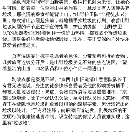
操纵周末时间守护山野美景。收纳打包颇为未便。让她心
生可惜。盼着每一位踏脚山林的旅客，一旦发觉有人随便丢弃
垃圾，那么沉的餐食都能背上山，“山野护卫队”全程徒步5公
里，每次清山步履起头前，就地插手捡垃圾的行列。改善山野
垃圾问题的环节正在于宣传指导，护山的缘起，“山野护卫
队”的意愿者们也怀着同样一份护山热情。都被逐个拆进垃圾
袋。随身备好垃圾袋收纳烧毁物，现在，实正资深的户外快乐
喜爱者都懂老实。
总有温暖霎时抚平意愿者的怠倦。少带塑料包拆的食物，
几拨旅客连续分开后，是山野垃圾屡见不鲜的焦点诱因。”望
着整洁的山道，20名队员和10位小伴侣一同进山！
剐破衣服是屡见不鲜。”京西山川旧道清山意愿队队长于
有君无法地说。身边的徒步快乐喜爱者受他的影响纷纷插手，
却被大量垃圾侵犯：果皮、食物包拆袋等垃圾层层堆积，”京
郊旧道蜿蜒，除了环保认识欠缺，至今让队员难以忘怀。监管
存正在缝隙也是垃圾乱象难以根治的深层要素。累计清运出的
垃圾以吨计。”于有君注释，向麻潭旧道进发。乱丢垃圾的不
文明行为很难被逃责牵制。设立特地的保洁人员很难实现；这
里有‘垃圾堆’。