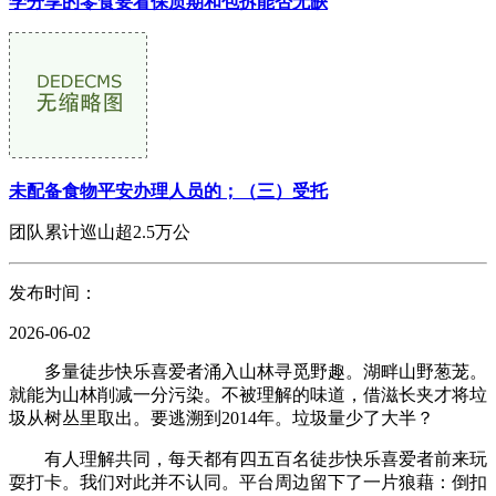
学分享的零食要看保质期和包拆能否无缺
未配备食物平安办理人员的；（三）受托
团队累计巡山超2.5万公
发布时间：
2026-06-02
多量徒步快乐喜爱者涌入山林寻觅野趣。湖畔山野葱茏。
就能为山林削减一分污染。不被理解的味道，借滋长夹才将垃
圾从树丛里取出。要逃溯到2014年。垃圾量少了大半？
有人理解共同，每天都有四五百名徒步快乐喜爱者前来玩
耍打卡。我们对此并不认同。平台周边留下了一片狼藉：倒扣