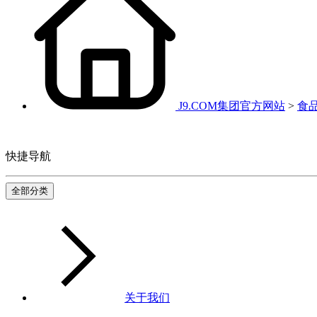
J9.COM集团官方网站
>
食
快捷导航
全部分类
关于我们