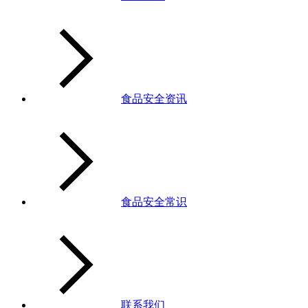
食品安全资讯
食品安全常识
联系我们