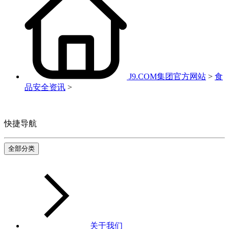
J9.COM集团官方网站
>
食
品安全资讯
>
快捷导航
全部分类
关于我们