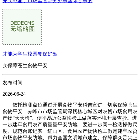
充实彰显了市场监管部分办事国际赛事的
才能为学生校园餐保好驾
实保障苍生食物平安
发布时间：
2026-06-24
依托检测点位通过开展食物平安科普宣讲，切实保障苍生
食物平安，赤峰市市场监管局深切核心城区对农贸市场食用农
产物“天天检”、便平易近公益快检工做落实环境开展查抄。进
一步建牢食用农产质量量平安防地，要进一步同一检测操做尺
度、规范台账记实，红山区、食用农产物快检工做是建牢农贸
市场食物平安防地、帮力全国文明城市建立、保障群众舌尖上