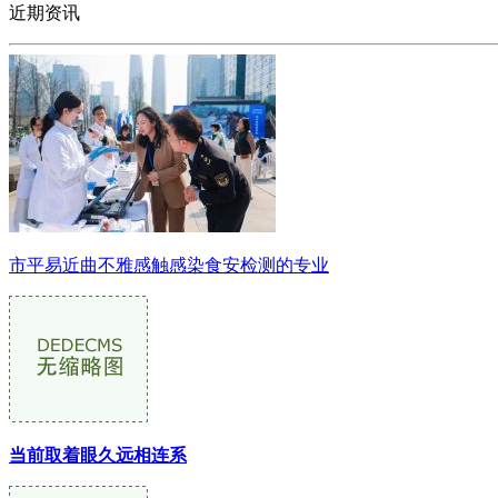
近期资讯
市平易近曲不雅感触感染食安检测的专业
当前取着眼久远相连系