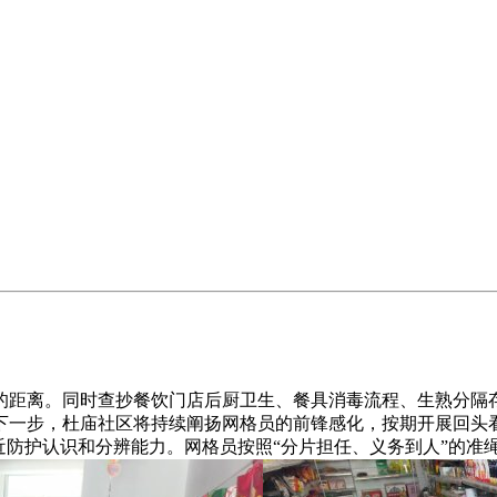
距离。同时查抄餐饮门店后厨卫生、餐具消毒流程、生熟分隔存
下一步，杜庙社区将持续阐扬网格员的前锋感化，按期开展回头
近防护认识和分辨能力。网格员按照“分片担任、义务到人”的准