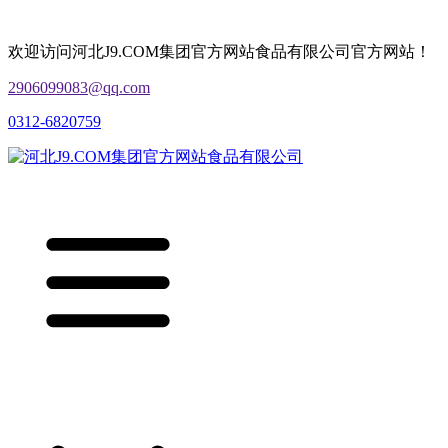
欢迎访问河北J9.COM集团官方网站食品有限公司官方网站！
2906099083@qq.com
0312-6820759