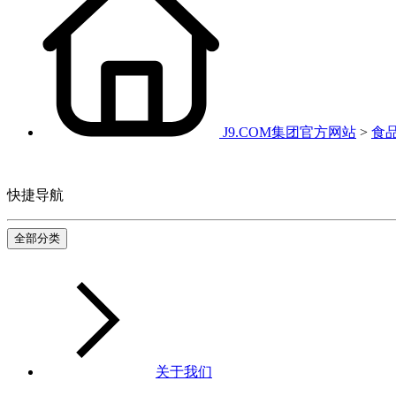
J9.COM集团官方网站
>
食
快捷导航
全部分类
关于我们