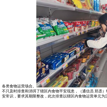
各类食物运营场合。
不只及时排查和消弭了辖区内食物平安现患，（通信员 郑丞
安常识，要求其期限整改，此次排查以辖区内食物运营单元为