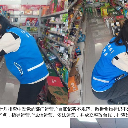
）针对排查中发觉的部门运营户台账记实不规范、散拆食物标识不
沉点，指导运营户诚信运营、依法运营，并成立整改台账，排查