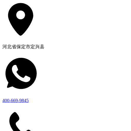
河北省保定市定兴县
400-669-9845