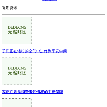
近期资讯
子们正在轻松的空气中进修到平安学问
实正在则是消费者知情权的主要保障