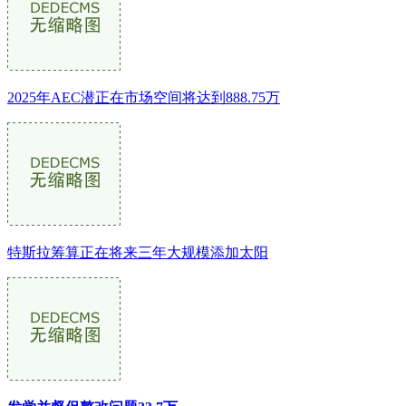
2025年AEC潜正在市场空间将达到888.75万
特斯拉筹算正在将来三年大规模添加太阳