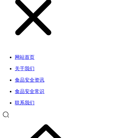
网站首页
关于我们
食品安全资讯
食品安全常识
联系我们