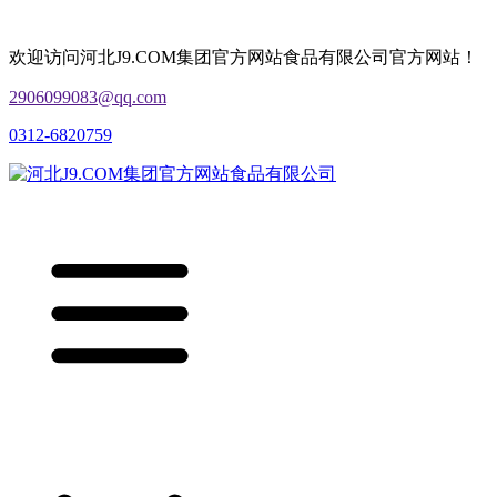
欢迎访问河北J9.COM集团官方网站食品有限公司官方网站！
2906099083@qq.com
0312-6820759