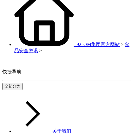
J9.COM集团官方网站
>
食
品安全资讯
>
快捷导航
全部分类
关于我们