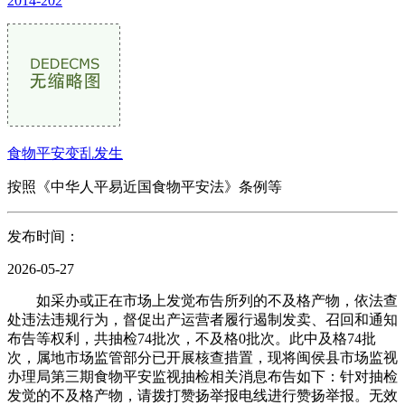
2014-202
食物平安变乱发生
按照《中华人平易近国食物平安法》条例等
发布时间：
2026-05-27
如采办或正在市场上发觉布告所列的不及格产物，依法查
处违法违规行为，督促出产运营者履行遏制发卖、召回和通知
布告等权利，共抽检74批次，不及格0批次。此中及格74批
次，属地市场监管部分已开展核查措置，现将闽侯县市场监视
办理局第三期食物平安监视抽检相关消息布告如下：针对抽检
发觉的不及格产物，请拨打赞扬举报电线进行赞扬举报。无效