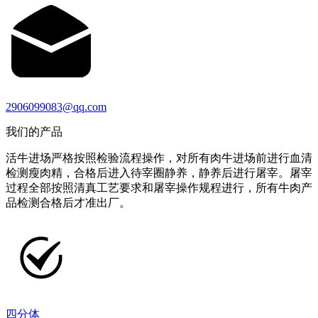
2906099083@qq.com
我们的产品
活牛进场严格按照检验流程操作，对所有肉牛进场前进行血清
检测瘦肉精，合格后进入待宰圈静养，静养后进行屠宰。屠宰
过程全部按照清真工艺要求和屠宰操作规程进行，所有牛肉产
品检测合格后才准出厂。
四分体