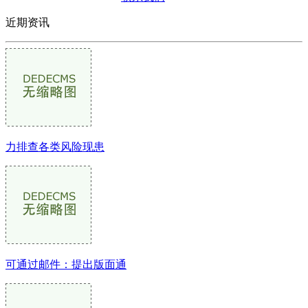
近期资讯
力排查各类风险现患
可通过邮件：提出版面通