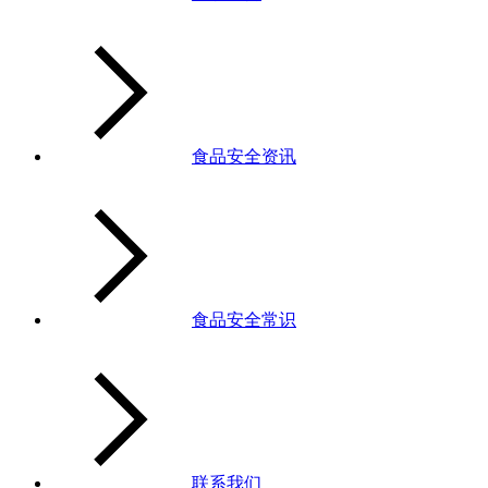
食品安全资讯
食品安全常识
联系我们