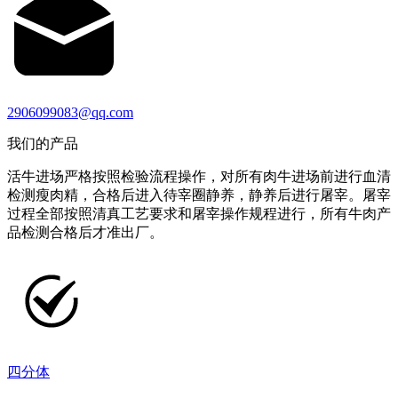
2906099083@qq.com
我们的产品
活牛进场严格按照检验流程操作，对所有肉牛进场前进行血清
检测瘦肉精，合格后进入待宰圈静养，静养后进行屠宰。屠宰
过程全部按照清真工艺要求和屠宰操作规程进行，所有牛肉产
品检测合格后才准出厂。
四分体